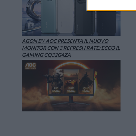
AGON BY AOC PRESENTA IL NUOVO
MONITOR CON 3 REFRESH RATE: ECCO IL
GAMING CQ32G4ZA