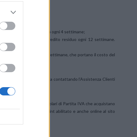
debitati sul credito residuo ogni 4 settimane;
to di 30€ addebitati sul credito residuo ogni 12 settimane.
 di 48€ addebitati ogni 24 settimane, che portano il costo del
equenza di rinnovo prescelta contattando l’Assistenza Clienti
ati o Liberi Professionisti titolari di Partita IVA che acquistano
asi ufficio postale o Kipoint abilitato e anche online al sito
Cambio Piano al numero 160.