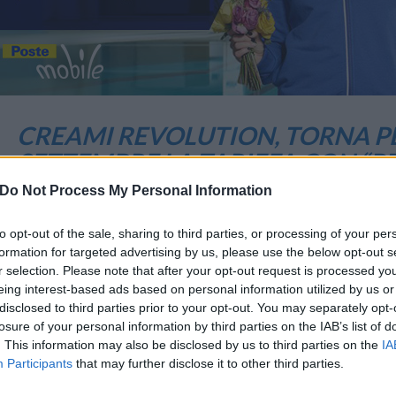
CREAMI REVOLUTION, TORNA P
SETTEMBRE LA TARIFFA CON “P
Do Not Process My Personal Information
6 Settembre 2017 17:27
by Redazione
Da oggi e fino al prossimo 30 settembre torna “
creami Revolution
”
to opt-out of the sale, sharing to third parties, or processing of your per
e personalizzazione e che premia la fedeltà del cliente.
formation for targeted advertising by us, please use the below opt-out s
r selection. Please note that after your opt-out request is processed y
eing interest-based ads based on personal information utilized by us or
“CREAMI Revolution” include 1000 Credit da utilizzare indistintamen
disclosed to third parties prior to your opt-out. You may separately opt-
piena libertà.
losure of your personal information by third parties on the IAB’s list of
. This information may also be disclosed by us to third parties on the
IA
Participants
that may further disclose it to other third parties.
Il costo dell’offerta varia in base alla frequenza di rinnovo decisa an
costo del piano.