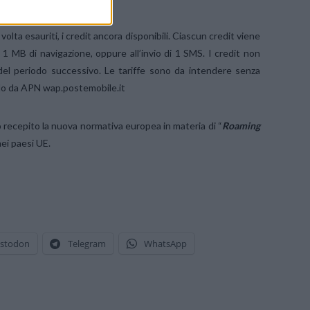
olta esauriti, i credit ancora disponibili. Ciascun credit viene
 1 MB di navigazione, oppure all’invio di 1 SMS. I credit non
i del periodo successivo. Le tariffe sono da intendere senza
alido da APN wap.postemobile.it
o recepito la nuova normativa europea in materia di “
Roaming
nei paesi UE.
stodon
Telegram
WhatsApp