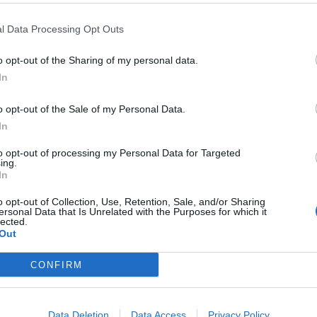
l Data Processing Opt Outs
E’ possibile scegliere tra:
o opt-out of the Sharing of my personal data.
“
creami Revolution 1
” che prevede un rinnovo al costo di 12€ ad
In
“
creami Revolution 3
” che prevede 3 rinnovi anticipati al cos
Questa opzione porta il costo del piano a 10€/4 settimane;
o opt-out of the Sale of my Personal Data.
In
“
creami Revolution 6
” che prevede 6 rinnovi anticipati al costo
piano a 8€/4 settimane.
to opt-out of processing my Personal Data for Targeted
ing.
In
Il cliente può modificare in qualsiasi momento e gratuitamente la fr
al 160.
o opt-out of Collection, Use, Retention, Sale, and/or Sharing
ersonal Data that Is Unrelated with the Purposes for which it
lected.
Out
L’offerta è attivabile fino al prossimo
30 settembre
, dai clienti Priv
una nuova SIM ricaricabile senza vincolo di portabilità, presso qualsi
CONFIRM
postemobile.it.
L’offerta è disponibile anche per i già Clienti che fanno richiesta di 
Data Deletion
Data Access
Privacy Policy