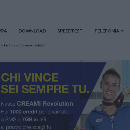
PPA
DOWNLOAD
SPEEDTEST
TELEFONIA
la tariffa con “premio fedeltà”