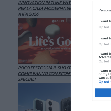
INNOVATION IN TUNE WITH YOU: L’AI
PER LA CASA MODERNA SECONDO LG È
Persona
A IFA 2026
I want t
Opted 
I want t
Opted 
I want 
Advertis
Opted 
POCO FESTEGGIA IL SUO OTTAVO
I want t
COMPLEANNO CON SCONTI E OFFERTE
of my P
was col
SPECIALI
Opted 