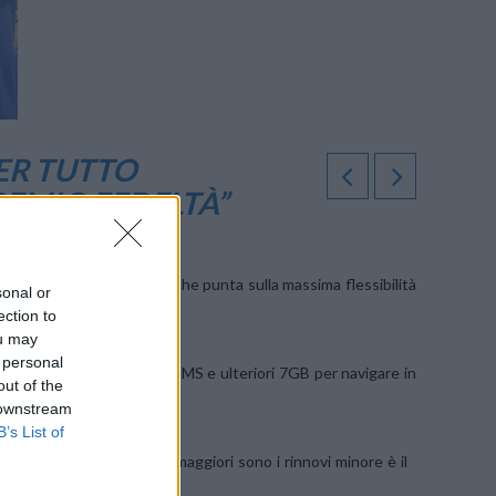
ER TUTTO
REMIO FEDELTÀ”
, l’offerta di
PosteMobile
che punta sulla massima flessibilità
sonal or
ection to
ou may
 personal
te per chiamate, dati ed SMS e ulteriori 7GB per navigare in
out of the
 downstream
B’s List of
ticipatamente dal cliente: maggiori sono i rinnovi minore è il