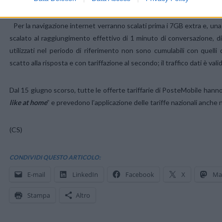
Per la navigazione internet verranno scalati prima i 7GB extra e, una v
scalato al raggiungimento effettivo di 1 minuto di conversazione, di
utilizzati nel periodo di riferimento non sono cumulabili con quell
scatto alla risposta e con tariffazione al secondo; il traffico dati è v
Dal 15 giugno scorso, tutte le offerte tariffarie di PosteMobile hann
like at home
” e prevedono l’applicazione delle tariffe nazionali anche 
(CS)
CONDIVIDI QUESTO ARTICOLO:
E-mail
LinkedIn
Facebook
X
Ma
Stampa
Altro