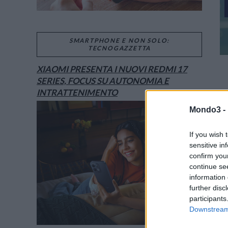
SMARTPHONE E NON SOLO:
TECNOGAZZETTA
XIAOMI PRESENTA I NUOVI REDMI 17
SERIES, FOCUS SU AUTONOMIA E
INTRATTENIMENTO
Mondo3 -
If you wish 
sensitive in
confirm you
continue se
information 
further disc
participants
Downstream 