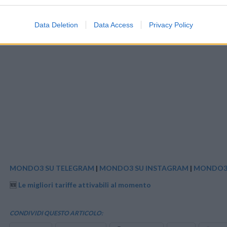
Data Deletion
Data Access
Privacy Policy
MONDO3 SU TELEGRAM
|
MONDO3 SU INSTAGRAM
|
MONDO3 
🆕
Le migliori tariffe attivabili al momento
CONDIVIDI QUESTO ARTICOLO: