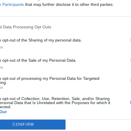
Participants
that may further disclose it to other third parties.
“Con soddisfazione comunichiamo il nuovo accordo con
Mediaset 
condotta da
Pierluigi Pardo
, accompagnato dalla show girl
Wanda 
Bobo Vieri
e
Antonio Cassano
“, scrive
Rabona Mobile
nel suo ultimo
l Data Processing Opt Outs
o opt-out of the Sharing of my personal data.
Un impegno non nuovo nella TV, infatti Rabona presenta già da tempo 
In
“
Il rinnovo della partnership è motivo di orgoglio per Rabona e rappr
o opt-out of the Sale of my Personal Data.
a livello nazionale
“, ricorda il gestore virtuale che nelle scorse settim
In
to opt-out of processing my Personal Data for Targeted
ing.
In
o opt-out of Collection, Use, Retention, Sale, and/or Sharing
ersonal Data that Is Unrelated with the Purposes for which it
lected.
Out
CONFIRM