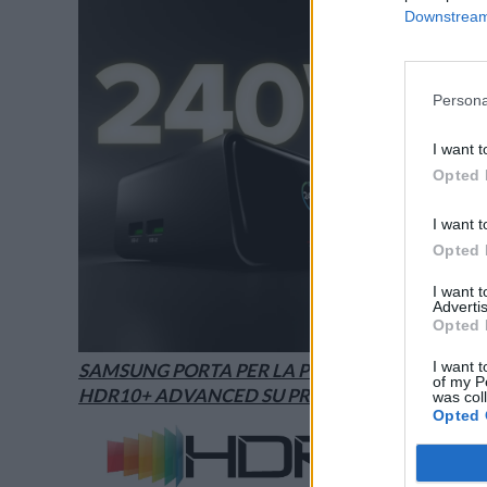
Downstream 
Persona
I want t
Opted 
I want t
Opted 
I want 
Advertis
Opted 
I want t
SAMSUNG PORTA PER LA PRIMA VOLTA
of my P
HDR10+ ADVANCED SU PRIME VIDEO
was col
Opted 