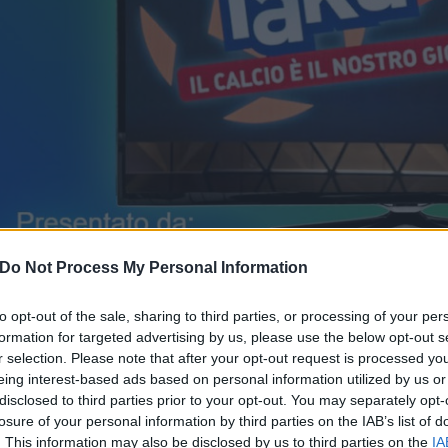
Do Not Process My Personal Information
to opt-out of the sale, sharing to third parties, or processing of your per
formation for targeted advertising by us, please use the below opt-out s
r selection. Please note that after your opt-out request is processed y
RABONA CON MEDIASET ANCHE 
eing interest-based ads based on personal information utilized by us or
CANALE5
disclosed to third parties prior to your opt-out. You may separately opt-
losure of your personal information by third parties on the IAB’s list of
. This information may also be disclosed by us to third parties on the
IA
9 Dicembre 2019 07:20
by Valerio Longhi