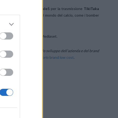
per l’anno 2020 su Canale5
per la trasmissione
TikiTaka
Nara
e da illustri ospiti del mondo del calcio, come i bomber
 lancio stampa.
il talk show calcistico di Mediaset.
esenta un punto fermo per lo sviluppo dell’azienda e del brand
ane ha lanciato anche il
proprio brand low cost
.