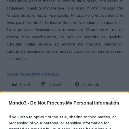
dovrebbero essere messe in vendita dallo Stato, con tanto di
ottimismo in ambito ministeriale. “
C’è un po’ di crisi, ma vedo che
le aziende sono molto interessate. Mi auguro che facciano una
bella gara”
, ha infatti dichiarato Romani alla domanda su quanto lo
Stato pensa di incassare dalla nuova asta. Sicuramente i nostri
gestori non mancheranno, c’è solo da scoprire se qualche
outsider voglia provare ad entrare nel mercato telefonico
italiano. Le premesse però in questo caso non sembrano essere
così rosee…
CONDIVIDI QUESTO ARTICOLO:
E-mail
LinkedIn
Facebook
X
Mastodon
Telegram
Mondo3 -
Do Not Process My Personal Information
WhatsApp
Stampa
Altro
If you wish to opt-out of the sale, sharing to third parties, or
processing of your personal or sensitive information for
targeted advertising by us, please use the below opt-out