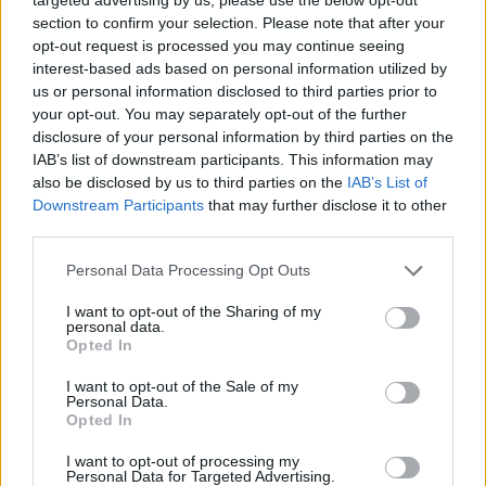
section to confirm your selection. Please note that after your
opt-out request is processed you may continue seeing
LE MIGLIORI OFFERTE AMAZON
interest-based ads based on personal information utilized by
us or personal information disclosed to third parties prior to
your opt-out. You may separately opt-out of the further
disclosure of your personal information by third parties on the
IAB’s list of downstream participants. This information may
also be disclosed by us to third parties on the
IAB’s List of
Downstream Participants
that may further disclose it to other
third parties.
Personal Data Processing Opt Outs
I want to opt-out of the Sharing of my
personal data.
Opted In
I want to opt-out of the Sale of my
Personal Data.
SMARTPHONE E NON SOLO: TECNOGAZZETTA
Opted In
XIAOMI PRESENTA I NUOVI REDMI 17 SERIES,
I want to opt-out of processing my
FOCUS SU AUTONOMIA E INTRATTENIMENTO
Personal Data for Targeted Advertising.