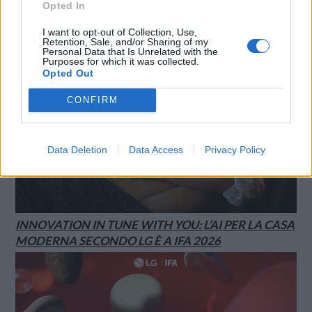
Opted In
I want to opt-out of Collection, Use,
Retention, Sale, and/or Sharing of my
Personal Data that Is Unrelated with the
Purposes for which it was collected.
Opted Out
CONFIRM
Data Deletion
Data Access
Privacy Policy
INNOVATION IN TUNE WITH YOU: L’AI PER LA CASA
MODERNA SECONDO LG È A IFA 2026