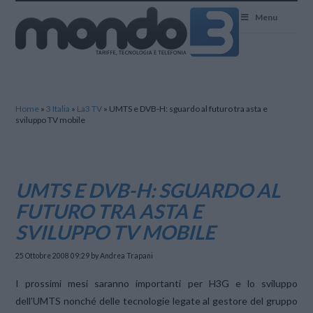
Mondo3
Menu
Home
»
3 Italia
»
La3 TV
»
UMTS e DVB-H: sguardo al futuro tra asta e
sviluppo TV mobile
UMTS E DVB-H: SGUARDO AL
FUTURO TRA ASTA E
SVILUPPO TV MOBILE
25 Ottobre 2008 09:29
by Andrea Trapani
I prossimi mesi saranno importanti per H3G e lo sviluppo
dell’UMTS nonché delle tecnologie legate al gestore del gruppo