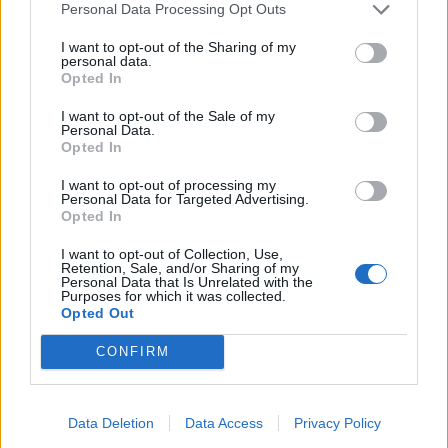
Personal Data Processing Opt Outs
I want to opt-out of the Sharing of my
LE MIGLIORI OFFERTE AMAZON
personal data.
Opted In
I want to opt-out of the Sale of my
Personal Data.
Opted In
I want to opt-out of processing my
Personal Data for Targeted Advertising.
Opted In
I want to opt-out of Collection, Use,
Retention, Sale, and/or Sharing of my
Personal Data that Is Unrelated with the
Purposes for which it was collected.
Opted Out
CONFIRM
SMARTPHONE E NON SOLO: TECNOGAZZETTA
AGON BY AOC PRESENTA IL NUOVO MONITOR
Data Deletion
Data Access
Privacy Policy
CON 3 REFRESH RATE: ECCO IL GAMING