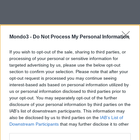
Mondo3 -
Do Not Process My Personal Information
Chiamate verso i
cellulari SMT
:
15,73 €cent/min
(=13,11+iva).
If you wish to opt-out of the sale, sharing to third parties, or
(tariffazione a secondi, scatto alla risposta di 7,87 €cent
processing of your personal or sensitive information for
(=6,56+iva); fascia unica 0.00-24.00).
targeted advertising by us, please use the below opt-out
section to confirm your selection. Please note that after your
opt-out request is processed you may continue seeing
CONDIVIDI QUESTO ARTICOLO:
interest-based ads based on personal information utilized by
E-mail
LinkedIn
Facebook
us or personal information disclosed to third parties prior to
your opt-out. You may separately opt-out of the further
X
Mastodon
Telegram
disclosure of your personal information by third parties on the
IAB’s list of downstream participants. This information may
WhatsApp
Stampa
Altro
also be disclosed by us to third parties on the
IAB’s List of
Downstream Participants
that may further disclose it to other
third parties.