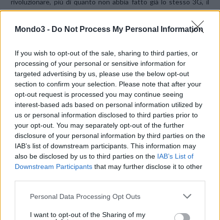
rivoluzionare, più di quanto non abbia fatto già lo stesso 3G, il
concetto di internet mobile.
Mondo3 -
Do Not Process My Personal Information
|
via
Web Welt
If you wish to opt-out of the sale, sharing to third parties, or
processing of your personal or sensitive information for
CONDIVIDI QUESTO ARTICOLO:
targeted advertising by us, please use the below opt-out
section to confirm your selection. Please note that after your
E-mail
LinkedIn
Facebook
opt-out request is processed you may continue seeing
interest-based ads based on personal information utilized by
X
Mastodon
Telegram
us or personal information disclosed to third parties prior to
your opt-out. You may separately opt-out of the further
WhatsApp
Stampa
Altro
disclosure of your personal information by third parties on the
IAB’s list of downstream participants. This information may
also be disclosed by us to third parties on the
IAB’s List of
Downstream Participants
that may further disclose it to other
third parties.
LE MIGLIORI OFFERTE AMAZON
Personal Data Processing Opt Outs
I want to opt-out of the Sharing of my