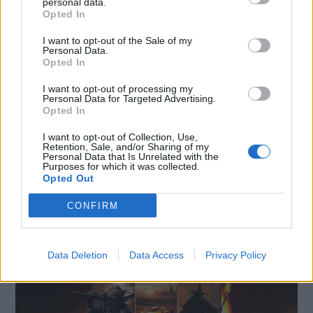
personal data.
Opted In
I want to opt-out of the Sale of my
Personal Data.
Opted In
I want to opt-out of processing my
Personal Data for Targeted Advertising.
Opted In
I want to opt-out of Collection, Use,
Retention, Sale, and/or Sharing of my
Personal Data that Is Unrelated with the
Purposes for which it was collected.
SMARTPHONE E NON SOLO: TECNOGAZZETTA
Opted Out
AGON BY AOC PRESENTA IL NUOVO MONITOR
CONFIRM
CON 3 REFRESH RATE: ECCO IL GAMING
CQ32G4ZA
Data Deletion
Data Access
Privacy Policy