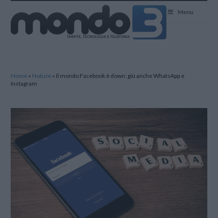
Mondo3
Menu
Home
»
Notizie
»
Il mondo Facebook è down: giù anche WhatsApp e
Instagram