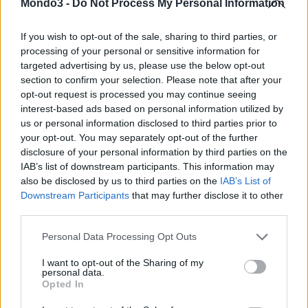
CONDIVIDI QUESTO ARTICOLO:
Mondo3 -
Do Not Process My Personal Information
E-mail
LinkedIn
Facebook
If you wish to opt-out of the sale, sharing to third parties, or
processing of your personal or sensitive information for
X
Mastodon
Telegram
targeted advertising by us, please use the below opt-out
section to confirm your selection. Please note that after your
WhatsApp
Stampa
Altro
opt-out request is processed you may continue seeing
interest-based ads based on personal information utilized by
us or personal information disclosed to third parties prior to
your opt-out. You may separately opt-out of the further
disclosure of your personal information by third parties on the
IAB’s list of downstream participants. This information may
LE MIGLIORI OFFERTE AMAZON
also be disclosed by us to third parties on the
IAB’s List of
Downstream Participants
that may further disclose it to other
third parties.
Personal Data Processing Opt Outs
I want to opt-out of the Sharing of my
personal data.
Opted In