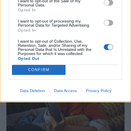
I want to opt-out of the Sale of my
Personal Data.
Opted In
I want to opt-out of processing my
Personal Data for Targeted Advertising.
Opted In
SMARTPHONE E NON SOLO: TECNOGAZZETTA
I want to opt-out of Collection, Use,
XIAOMI PRESENTA I NUOVI REDMI 17 SERIES,
Retention, Sale, and/or Sharing of my
Personal Data that Is Unrelated with the
FOCUS SU AUTONOMIA E INTRATTENIMENTO
Purposes for which it was collected.
Opted Out
CONFIRM
Data Deletion
Data Access
Privacy Policy