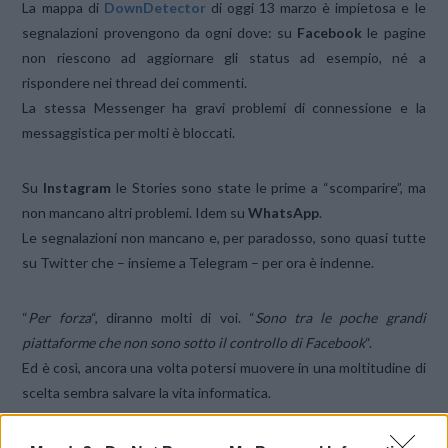
La mappa di
DownDetector
di oggi 13 marzo è impietosa e le
segnalazioni provengono da ogni dove: su
Facebook
le pagine
non riescono ad aggiornare gli status ad esempio, né a
rispondere nei thread dei commenti.
La stessa Messenger ha gravi problemi di connessione e la
messaggistica per molti è bloccati.
Su
Instagram
le Stories sono state le prime a “scomparire”, ma
non mancano altri problemi. Idem su
WhatsApp
.
Le segnalazioni non mancano e, per paradosso, sono quasi tutte
su Twitter che – insieme a Telegram – per ora è indenne.
“
Per forza
“, diranno molti di voi. “
Sono tra le poche grandi
piattaforme che non sono sotto il controllo di Facebook
“.
Ed è così, ancora una volta potersi muovere in una moltitudine di
scelta sembra salvare la vita informatica.