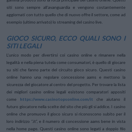
siti sono sempre all’avanguardia e vengono costantemente
aggiornati con tutto quello che di nuovo offre il settore, come ad
esempio (ultimo arrivato) lo streaming del casino live.
GIOCO SICURO, ECCO QUALI SONO I
SITI LEGALI
L’unico modo per divertirsi coi casino online e rimanere nella
legalità e nella piena tutela come consumatori, è quello di giocare
su siti che fanno parte del circuito gioco sicuro. Questi casino
online hanno una regolare concessione aams e mettono la
sicurezza del giocatore al centro del progetto. Per trovare la lista
dei migliori casino online legali esistono comparatori appositi
come
https://www.casinotopsonline.com/it
che aiutano il
futuro giocatore nella scelte del sito che più gli si addice. I casino
online che promuovo il gioco sicuro si riconoscono subito per il
loro indirizzo “.it”, e il numero di concessione aams bene in vista
nella home page. Questi casino online sono legati a doppio filo