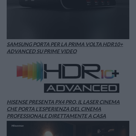
SAMSUNG PORTA PER LA PRIMA VOLTA HDR10+
ADVANCED SU PRIME VIDEO
HISENSE PRESENTA PX4 PRO, IL LASER CINEMA
CHE PORTA L’ESPERIENZA DEL CINEMA
PROFESSIONALE DIRETTAMENTE A CASA