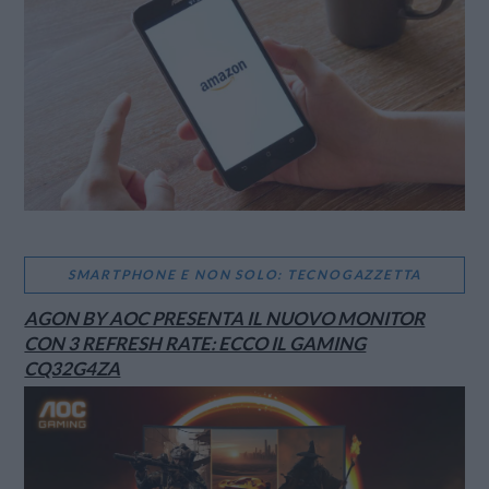
SMARTPHONE E NON SOLO: TECNOGAZZETTA
AGON BY AOC PRESENTA IL NUOVO MONITOR
CON 3 REFRESH RATE: ECCO IL GAMING
CQ32G4ZA