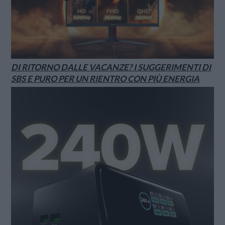
DI RITORNO DALLE VACANZE? I SUGGERIMENTI DI
SBS E PURO PER UN RIENTRO CON PIÙ ENERGIA