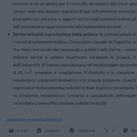
lavorano a un progetto per il controllo da remoto del robot umon
tempo reale una enorme quantità di dati sull’ambiente circosta
interagire con persone e oggetti anche negli ambienti indoor pi
dall’assistenza in spazi domestici alle esplorazioni museali.
Servizi eHealth e protezione della privacy
: la comunicazione i
i servizi di telemetria medica. L’Innovation Garage di Pagani ha
che tiene traccia dei dati personali e pubblici dell’utente – pro
attivare servizi in ambito healthcare tutelando la privacy. I
dell’Università di Salerno specializzata nel monitoraggio dei pazi
di AI, IoT, wearable e smartphone. Il risultato è la creazione
condividere i parametri biometrici e la propria posizione. Ques
registrati in forma anonima nella blockchain tramite connettività 
su posizione, temperatura corporea e saturazione dell’ossigen
controllate (come uffici, stazioni, pubblici esercizi).
CONDIVIDI QUESTO ARTICOLO:
E-mail
LinkedIn
Facebook
X
Ma