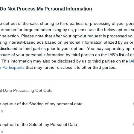
Pagani, lavora allo sviluppo del 5G e all’evoluzione delle più import
Do Not Process My Personal Information
brevetti prodotti dalla R&S italiana, 40 solo nell’ultimo anno.
to opt-out of the sale, sharing to third parties, or processing of your per
Il contributo dei ricercatori italiani è fondamentale per lo sviluppo de
formation for targeted advertising by us, please use the below opt-out s
r selection. Please note that after your opt-out request is processed y
ad avanzate competenze scientifiche e progettuali, in Italia nascono
eing interest-based ads based on personal information utilized by us or
compattezza, latenza, consumo energetico e gestibilità – adottate dai
disclosed to third parties prior to your opt-out. You may separately opt-
italiane ricordiamo le reti ottiche di nuova generazione, le reti di tras
losure of your personal information by third parties on the IAB’s list of
fotonica integrata, virtualizzazione e cloudificazione della Core ne
. This information may also be disclosed by us to third parties on the
IA
gestione automatca delle licenze.
Participants
that may further disclose it to other third parties.
Ericsson investe in R&S oltre il 17% del fatturato annuale globale. C
Ericsson è al trentunesimo posto per intensità delle attività di R&S a 
l Data Processing Opt Outs
solo le società con sede principale in Europa.
o opt-out of the Sharing of my personal data.
In
In totale, tra il 2017 e il 2019, Ericsson ha contribuito con circa 3 m
modo diretto, indiretto o tramite indotto, l’occupazione di circa 10.0
o opt-out of the Sale of my Personal Data.
I tre centri di R&S sono inoltre coinvolti ogni anno in oltre 25 progetti
In