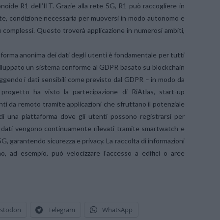
oide R1 dell’IIT. Grazie alla rete 5G, R1 può raccogliere in
nte, condizione necessaria per muoversi in modo autonomo e
ù complessi. Questo troverà applicazione in numerosi ambiti,
n forma anonima dei dati degli utenti è fondamentale per tutti
 sviluppato un sistema conforme al GDPR basato su blockchain
teggendo i dati sensibili come previsto dal GDPR – in modo da
l progetto ha visto la partecipazione di RiAtlas, start-up
enti da remoto tramite applicazioni che sfruttano il potenziale
 di una piattaforma dove gli utenti possono registrarsi per
ti dati vengono continuamente rilevati tramite smartwatch e
5G, garantendo sicurezza e privacy. La raccolta di informazioni
o, ad esempio, può velocizzare l’accesso a edifici o aree
stodon
Telegram
WhatsApp