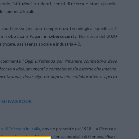
nde, istituzioni, studenti, centri di ricerca e start-up nelle
le comunità locali.
caratterizza per una competenza tecnologica specifica: il
a in
robotica
e Pagani in
cybersecurity
. Nel corso del 2020
lthcare, assistenza sociale e industria 4.0.
a, commenta “
Oggi un’azienda per rimanere competitiva deve
ricorso a idee, strumenti e competenze sia esterne che interne.
imentazione, dove vige un approccio collaborativo e aperto
SU FACEBOOK
 di Ericsson in Italia
, dove è presente dal 1918. La Ricerca e
8 e oggi, con i centri di eccellenza mondiale di Genova, Pisa e