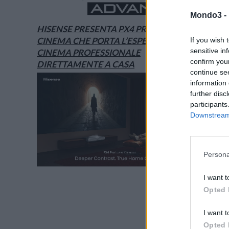
Mondo3 -
HISENSE PRESENTA PX4 PRO, IL LASER
CINEMA CHE PORTA L’ESPERIENZA DEL
If you wish 
sensitive in
CINEMA PROFESSIONALE
confirm you
DIRETTAMENTE A CASA
continue se
information 
further disc
participants
Downstream 
Persona
I want t
Opted 
I want t
Opted 