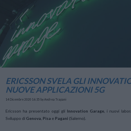
ERICSSON SVELA GLI INNOVATI
NUOVE APPLICAZIONI 5G
14 Dicembre 2020 16:35
by Andrea Trapani
Ericsson ha presentato oggi gli
Innovation Garage
, i nuovi labor
Sviluppo di
Genova
,
Pisa
e
Pagani
(Salerno).