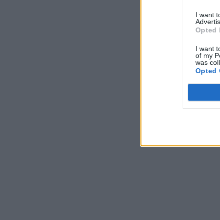
I want 
Advertis
Opted 
I want t
of my P
was col
Opted 