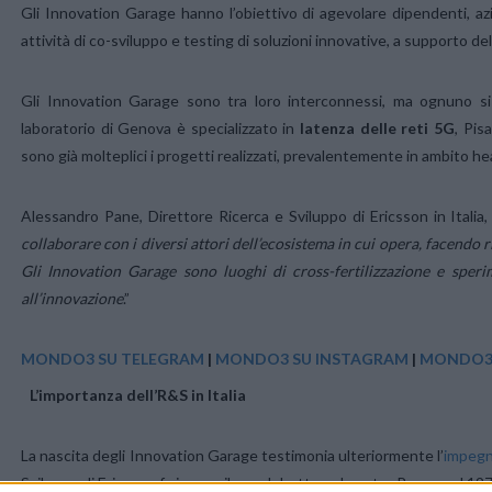
Gli Innovation Garage hanno l’obiettivo di agevolare dipendenti, azie
attività di co-sviluppo e testing di soluzioni innovative, a supporto del
Gli Innovation Garage sono tra loro interconnessi, ma ognuno si 
laboratorio di Genova è specializzato in
latenza delle reti 5G
, Pis
sono già molteplici i progetti realizzati, prevalentemente in ambito hea
Alessandro Pane, Direttore Ricerca e Sviluppo di Ericsson in Itali
collaborare con i diversi attori dell’ecosistema in cui opera, facendo 
Gli Innovation Garage sono luoghi di cross-fertilizzazione e sper
all’innovazione
.”
MONDO3 SU TELEGRAM
|
MONDO3 SU INSTAGRAM
|
MONDO3 
L’importanza dell’R&S in Italia
La nascita degli Innovation Garage testimonia ulteriormente l’
impegno
Sviluppo di Ericsson fa invece il suo debutto nel nostro Paese nel 197