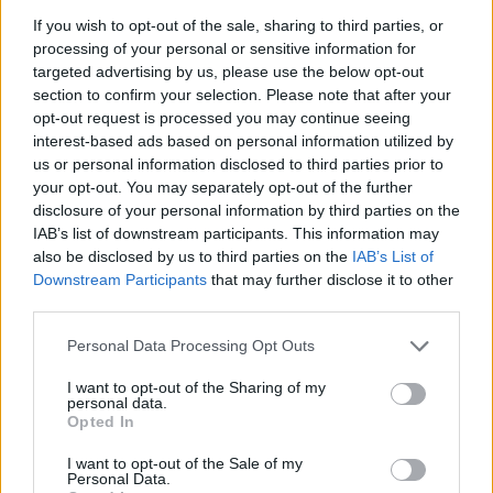
partnership con Acotel è un tassello importante del nostro piano
If you wish to opt-out of the sale, sharing to third parties, or
di sviluppo”.
processing of your personal or sensitive information for
targeted advertising by us, please use the below opt-out
Claudio Carnevale,
Presidente di Acotel, ha aggiunto: “
Il
section to confirm your selection. Please note that after your
progetto abilita per i router tradizionali e 5G la “rivoluzione” che
opt-out request is processed you may continue seeing
interest-based ads based on personal information utilized by
avvenne 20 anni fa per i telefoni cellulari, quando si
us or personal information disclosed to third parties prior to
trasformarono da terminali passivi a dispositivi “smart”, dotati di
your opt-out. You may separately opt-out of the further
sensori e di un sistema operativo abilitante l’universo di servizi e
disclosure of your personal information by third parties on the
app ormai presenti stabilmente nelle vite di ognuno di noi”.
IAB’s list of downstream participants. This information may
also be disclosed by us to third parties on the
IAB’s List of
Downstream Participants
that may further disclose it to other
All’avvio del progetto, le due Società hanno convenuto di
third parties.
costituire un team congiunto con competenze
tecnico/commerciali, che avrà il compito di identificare gli use
Personal Data Processing Opt Outs
case prioritari ed implementare le attività utili al raggiungimento
I want to opt-out of the Sharing of my
degli obiettivi previsti.
personal data.
Opted In
CONDIVIDI QUESTO ARTICOLO:
I want to opt-out of the Sale of my
Personal Data.