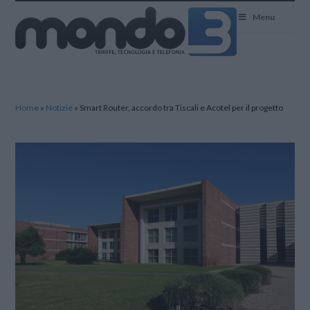
Mondo3
Menu
Home
»
Notizie
»
Smart Router, accordo tra Tiscali e Acotel per il progetto