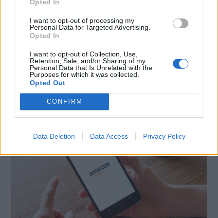
E-mail
LinkedIn
Facebook
Opted In
I want to opt-out of processing my
X
Mastodon
Telegram
Personal Data for Targeted Advertising.
Opted In
WhatsApp
Stampa
Altro
I want to opt-out of Collection, Use,
Retention, Sale, and/or Sharing of my
Personal Data that Is Unrelated with the
Purposes for which it was collected.
Opted Out
CONFIRM
LE MIGLIORI OFFERTE AMAZON
Data Deletion
Data Access
Privacy Policy