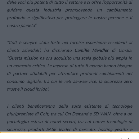
delle voci più potenti di tutto il settore e ci offre l’opportunità di
guidare questa industria promuovendo un cambiamento
profondo e significativo per proteggere le nostre persone e il
nostro pianeta”.
“Colt è sempre stata forte nel fornire esperienze eccellenti ai
clienti aziendali”, ha dichiarato
Camille Mendler
di Omdia.
“Questa mission ha ora acquisito una scala globale più ampia in
un momento critico. Le imprese di tutto il mondo hanno bisogno
di partner affidabili per affrontare profondi cambiamenti nel
consumo digitale, tra cui le reti as-a-service, la sicurezza zero
trust e il cloud ibrido”.
I clienti beneficeranno della suite esistente di tecnologie
pluripremiate di Colt, tra cui On Demand e SD WAN, oltre a un
portafoglio esteso di nuovi servizi, tra cui nuove tecnologie di
sicurezza, prodotti SASE leader di mercato, hosting gestito e
servizi professionali e: