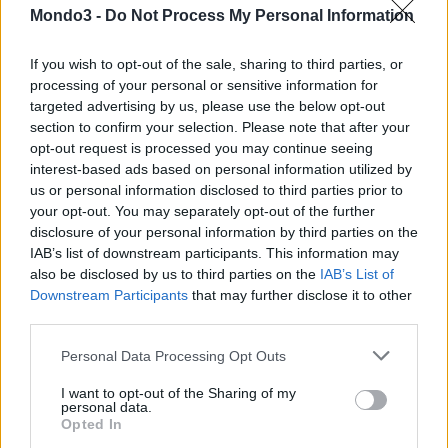
Mondo3 -
Do Not Process My Personal Information
1.300 nuovi dipendenti focalizzati sul cliente in 16 paesi
If you wish to opt-out of the sale, sharing to third parties, or
1.630.031 chilometri di fibra che collegano 125 città europee
processing of your personal or sensitive information for
in 34 paesi dell’EMEA
targeted advertising by us, please use the below opt-out
11.000 chilometri di rete metropolitana in 23 paesi e negli
section to confirm your selection. Please note that after your
opt-out request is processed you may continue seeing
Emirati Arabi Uniti
interest-based ads based on personal information utilized by
12 stazioni di atterraggio dei cavi in sei paesi
us or personal information disclosed to third parties prior to
10 sistemi di cavi sottomarini, sei transatlantici e quattro
your opt-out. You may separately opt-out of the further
all’interno dell’Europa.
disclosure of your personal information by third parties on the
IAB’s list of downstream participants. This information may
also be disclosed by us to third parties on the
IAB’s List of
Questa acquisizione, che porta a Colt ulteriori 2700 clienti tra
Downstream Participants
that may further disclose it to other
cui società blue chip, grandi aziende e clienti dal settore
third parties.
pubblico, permette alla multinazionale di espandere la portata
della propria infrastruttura digitale tramite PoP (punti di
Personal Data Processing Opt Outs
presenza) anche a Dubai, Estonia, Grecia, Islanda, Israele, Kenya,
I want to opt-out of the Sharing of my
Serbia, Slovenia, Sudafrica e Turchia.
personal data.
Opted In