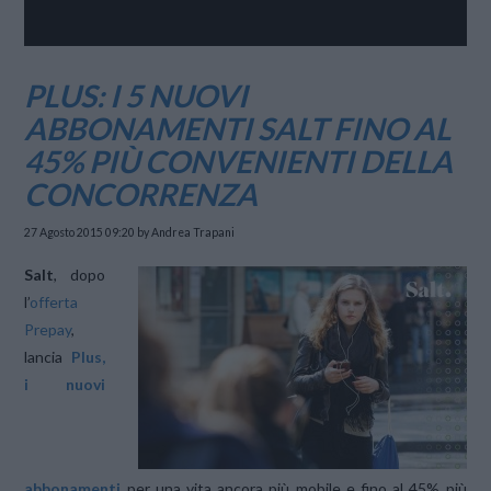
PLUS: I 5 NUOVI
ABBONAMENTI SALT FINO AL
45% PIÙ CONVENIENTI DELLA
CONCORRENZA
27 Agosto 2015 09:20
by Andrea Trapani
Salt
, dopo
l’
offerta
Prepay
,
lancia
Plus,
i nuovi
abbonamenti
per una vita ancora più mobile e fino al 45% più