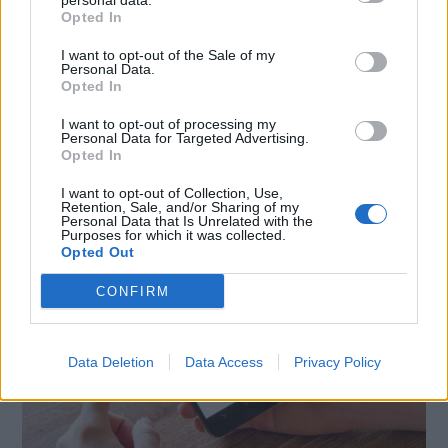
personal data.
Opted In
X
Mastodon
Telegram
I want to opt-out of the Sale of my
Personal Data.
WhatsApp
Stampa
Altro
Opted In
I want to opt-out of processing my
Personal Data for Targeted Advertising.
Opted In
I want to opt-out of Collection, Use,
LE MIGLIORI OFFERTE AMAZON
Retention, Sale, and/or Sharing of my
Personal Data that Is Unrelated with the
Purposes for which it was collected.
Opted Out
CONFIRM
Data Deletion
Data Access
Privacy Policy