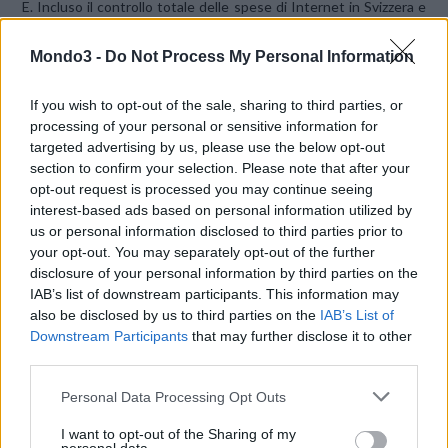
E. Incluso il controllo totale delle spese di Internet in Svizzera e
in roaming.
Mondo3 -
Do Not Process My Personal Information
If you wish to opt-out of the sale, sharing to third parties, or
processing of your personal or sensitive information for
targeted advertising by us, please use the below opt-out
section to confirm your selection. Please note that after your
opt-out request is processed you may continue seeing
Roaming nell’UE = zone A e B. Roaming in 220 paesi del mondo =
interest-based ads based on personal information utilized by
zone A,B,D,E. Le chiamate in roaming sono valide per le chiamate
us or personal information disclosed to third parties prior to
in entrata, le chiamate verso la Svizzera e le chiamate verso i
your opt-out. You may separately opt-out of the further
paesi delle zone A e B (Plus Europe) o A, B, D ed E (Plus World).
disclosure of your personal information by third parties on the
IAB’s list of downstream participants. This information may
Lo stesso principio si applica agli SMS e gli MMS.
also be disclosed by us to third parties on the
IAB’s List of
Plus Start:
all’esaurimento dei 30 minuti inclusi: 0.49/min. SMS e
Downstream Participants
that may further disclose it to other
MMS verso altre reti svizzere: 0.12/SMS e 0.99/MMS.
third parties.
Personal Data Processing Opt Outs
CONDIVIDI QUESTO ARTICOLO:
I want to opt-out of the Sharing of my
E-mail
LinkedIn
Facebook