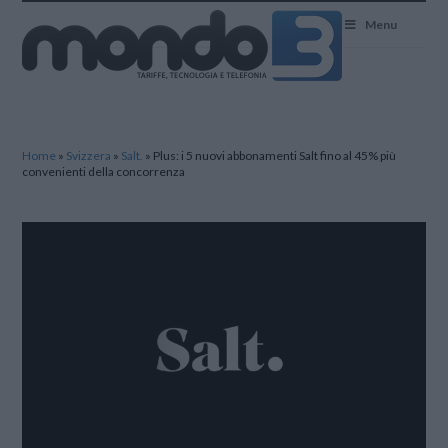
Mondo3
Menu
Home
»
Svizzera
»
Salt.
»
Plus: i 5 nuovi abbonamenti Salt fino al 45% più
convenienti della concorrenza