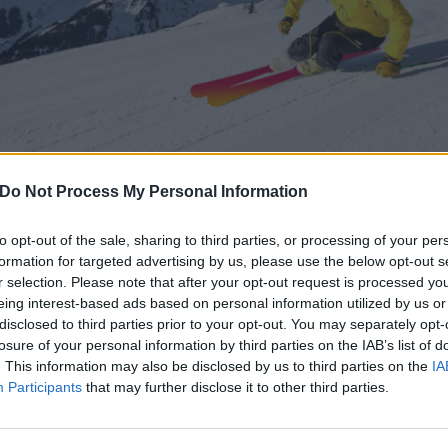
Do Not Process My Personal Information
to opt-out of the sale, sharing to third parties, or processing of your per
formation for targeted advertising by us, please use the below opt-out s
r selection. Please note that after your opt-out request is processed y
eing interest-based ads based on personal information utilized by us or
SUNRISE SVETTA IN TESTA ALLA
disclosed to third parties prior to your opt-out. You may separately opt-
losure of your personal information by third parties on the IAB’s list of
DELL’INDICE DI SODDISFAZIONE
. This information may also be disclosed by us to third parties on the
IA
Participants
that may further disclose it to other third parties.
9 Luglio 2019 06:58
by Enrico Net
PC Magazin, insieme alla rivista consorella PCgo, ha condotto la ricer