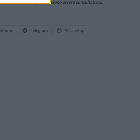
er Internet» di PC Magazin possono essere consultati qui.
stodon
Telegram
WhatsApp