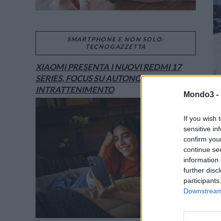
SMARTPHONE E NON SOLO:
TECNOGAZZETTA
XIAOMI PRESENTA I NUOVI REDMI 17
SERIES, FOCUS SU AUTONOMIA E
INTRATTENIMENTO
Mondo3 -
If you wish 
sensitive in
confirm you
continue se
information 
further disc
participants
Downstream 