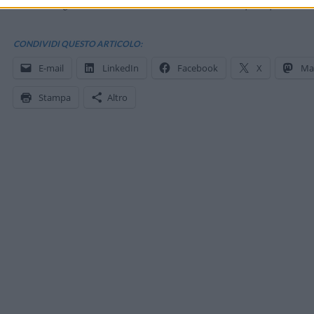
Tutti i dettagli dell’«indice di soddisfazione del cliente per il provid
CONDIVIDI QUESTO ARTICOLO:
E-mail
LinkedIn
Facebook
X
Ma
Stampa
Altro