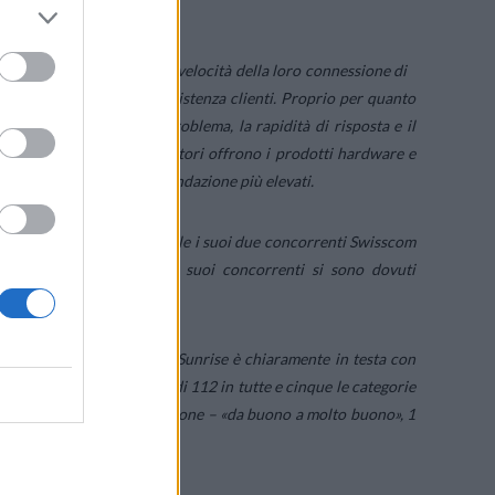
ore svizzero.
onoscere l’affidabilità e la velocità della loro connessione di
nfronti del servizio di assistenza clienti. Proprio per quanto
cessari per risolvere un problema, la rapidità di risposta e il
edesca ha sondato quali fornitori offrono i prodotti hardware e
si di gradimento e raccomandazione più elevati.
in più, lasciandosi alle spalle i suoi due concorrenti Swisscom
(WPS) di 121, mentre i suoi concorrenti si sono dovuti
ornitore» (su passaparola) Sunrise è chiaramente in testa con
un punteggio WPS medio di 112 in tutte e cinque le categorie
sistema tedesco di valutazione – «da buono a molto buono», 1