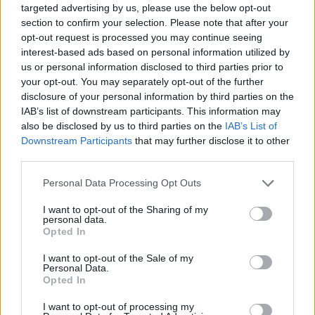
targeted advertising by us, please use the below opt-out
Settimana scorsa a Berna sono stati assegnati i «Swisscom App
section to confirm your selection. Please note that after your
of the Year Award» alle migliori applicazioni svizzere per i sistemi
opt-out request is processed you may continue seeing
operativi degli smartphone Android, iOS e Windows Phone. Le
interest-based ads based on personal information utilized by
VIEW POST
us or personal information disclosed to third parties prior to
applicazioni vincenti: SwissClimb, OKO e TouchMountain.
your opt-out. You may separately opt-out of the further
Queste tre app hanno …
disclosure of your personal information by third parties on the
IAB’s list of downstream participants. This information may
AGGIORNAMENTO PER L’APPLICAZIONE
also be disclosed by us to third parties on the
IAB’s List of
GRANDE CINEMA 3 SU IPHONE E IPAD
Downstream Participants
that may further disclose it to other
third parties.
Giunge alla versione 1.3 l’applicazione iOS di Grande Cinema 3.
La nuova versione si è aggiornata lo scorso 31 ottobre
Personal Data Processing Opt Outs
ottimizzando il tutto per iPhone5, come riporta la stessa
I want to opt-out of the Sharing of my
descrizione dell’app. L’applicazione Grande Cinema 3 è
personal data.
l’applicazione di 3 per …
Opted In
“DIRETTA EURO 2012”, LA NUOVA APP DA 3
I want to opt-out of the Sale of my
ITALIA E DATASPORT
Personal Data.
Opted In
In occasione dei prossimi Europei di calcio, che si svolgeranno
I want to opt-out of processing my