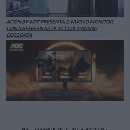
AGON BY AOC PRESENTA IL NUOVO MONITOR
CON 3 REFRESH RATE: ECCO IL GAMING
CQ32G4ZA
REALIZZATO DA MONDO3 S.R.L. - PARTITA IVA 06039210486