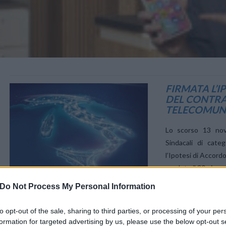
VIEW POST
FIRMATA L’I
DEL CONTRA
TELECOMUN
Lo scorso 13 nov
Sindacali di categ
l’Ipotesi di Accord
scaduto il 30 giugn
Do Not Process My Personal Information
to opt-out of the sale, sharing to third parties, or processing of your per
formation for targeted advertising by us, please use the below opt-out s