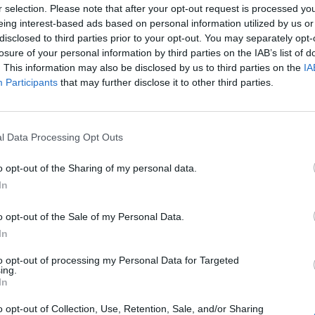
r selection. Please note that after your opt-out request is processed y
eing interest-based ads based on personal information utilized by us or
PRINCIPI E 
disclosed to third parties prior to your opt-out. You may separately opt-
AGILE NELLA
losure of your personal information by third parties on the IAB’s list of
. This information may also be disclosed by us to third parties on the
IA
Asstel e le organizz
Participants
that may further disclose it to other third parties.
hanno sottoscritto 
nella Filiera delle 
VIEW POST
Filiera TLC e al …
l Data Processing Opt Outs
ILIAD, LO S
o opt-out of the Sharing of my personal data.
LA PAROLA D
In
Nella giornata di
o opt-out of the Sale of my Personal Data.
dalle segreterie
In
riportiamo integral
sulla competitività
to opt-out of processing my Personal Data for Targeted
ing.
In
“FABBRICA F
o opt-out of Collection, Use, Retention, Sale, and/or Sharing
5G, BLOCKCH