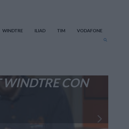
WINDTRE
ILIAD
TIM
VODAFONE
E TOP DI ILIAD
ATI FINANZIARI
T WINDTRE CON
ANSIONE 5G DI
A: I RISULTATI
GRAZIONE CON
2024