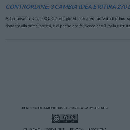
CONTRORDINE: 3 CAMBIA IDEA E RITIRA 270
Aria nuova in casa H3G. Già nei giorni scorsi era arrivato il primo 
rispetto alla prima ipotesi, è di poche ore fa invece che 3 Italia ristr
VIEW POST
REALIZZATO DA MONDO3 S.R.L. - PARTITA IVA 06039210486
CHI SIAMO
COPYRIGHT
PRIVACY
REDAZIONE