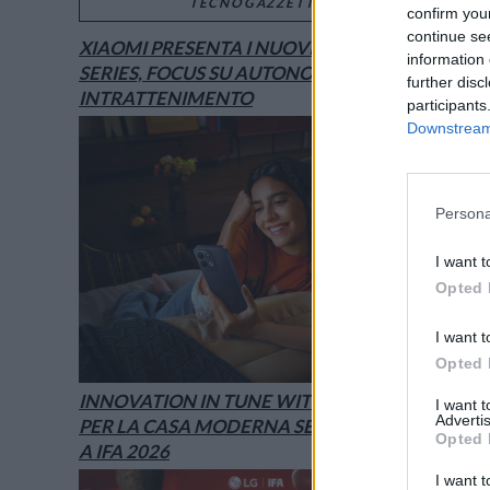
TECNOGAZZETTA
confirm you
continue se
XIAOMI PRESENTA I NUOVI REDMI 17
information 
SERIES, FOCUS SU AUTONOMIA E
further disc
INTRATTENIMENTO
participants
Downstream 
Persona
I want t
Opted 
I want t
Opted 
INNOVATION IN TUNE WITH YOU: L’AI
I want 
Advertis
PER LA CASA MODERNA SECONDO LG È
Opted 
A IFA 2026
I want t