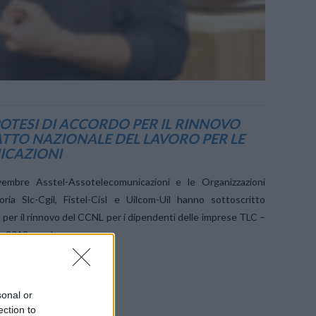
POTESI DI ACCORDO PER IL RINNOVO
TTO NAZIONALE DEL LAVORO PER LE
ICAZIONI
embre Asstel-Assotelecomunicazioni e le Organizzazioni
oria Slc-Cgil, Fistel-Cisl e Uilcom-Uil hanno sottoscritto
o per il rinnovo del CCNL per i dipendenti delle imprese TLC –
o 2018 – e che …
sonal or
ection to