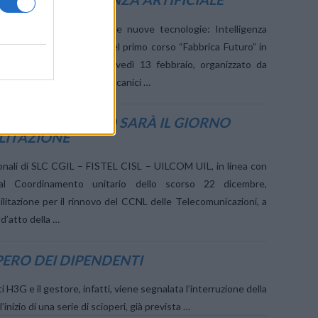
o in fabbrica alla luce delle nuove tecnologie: Intelligenza
hain, Cloud, 5G al centro del primo corso “Fabbrica Futuro” in
 11, mercoledì 12 e giovedì 13 febbraio, organizzato da
erazione Italiana Metalmeccanici …
C, IL 1° FEBBRAIO SARÀ IL GIORNO
LITAZIONE
onali di SLC CGIL – FISTEL CISL – UILCOM UIL, in linea con
al Coordinamento unitario dello scorso 22 dicembre,
litazione per il rinnovo del CCNL delle Telecomunicazioni, a
d’atto della …
OPERO DEI DIPENDENTI
 H3G e il gestore, infatti, viene segnalata l’interruzione della
nizio di una serie di scioperi, già prevista …