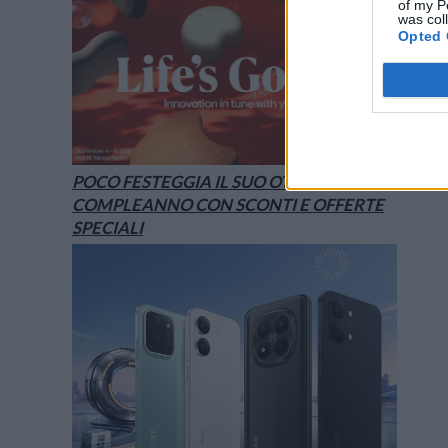
of my P
was col
Opted 
POCO FESTEGGIA IL SUO OTTAVO
COMPLEANNO CON SCONTI E OFFERTE
SPECIALI