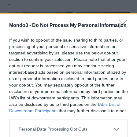
…
Mondo3 -
Do Not Process My Personal Information
If you wish to opt-out of the sale, sharing to third parties, or
processing of your personal or sensitive information for
targeted advertising by us, please use the below opt-out
section to confirm your selection. Please note that after your
VIEW POST
opt-out request is processed you may continue seeing
interest-based ads based on personal information utilized by
us or personal information disclosed to third parties prior to
your opt-out. You may separately opt-out of the further
disclosure of your personal information by third parties on the
IAB’s list of downstream participants. This information may
WIND TRE: INVESTIMENTI PER 6 MILIARDI
also be disclosed by us to third parties on the
IAB’s List of
IN 5 ANNI. INTANTO LA SUPER RETE 4.5G AI
Downstream Participants
that may further disclose it to other
MASSIMI LIVELLI DI QUALITÀ
third parties.
Personal Data Processing Opt Outs
La diretta di Road to 5G ha fatto vivere live le dichiarazioni dei