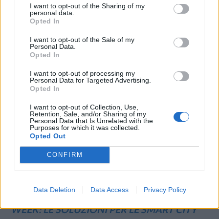
protagonisti dell’evento. In primis quelle di Jeffrey Hedberg,
I want to opt-out of the Sharing of my
Amministratore Delegato di Wind Tre, che annuncia che la sua
personal data.
Opted In
azienda “sta realizzando importanti investimenti per 6 miliardi in
…
I want to opt-out of the Sale of my
Personal Data.
Opted In
I want to opt-out of processing my
Personal Data for Targeted Advertising.
Opted In
I want to opt-out of Collection, Use,
Retention, Sale, and/or Sharing of my
VIEW POST
Personal Data that Is Unrelated with the
Purposes for which it was collected.
Opted Out
CONFIRM
Data Deletion
Data Access
Privacy Policy
ANCHE IL 5G DI TIM ALLA MILANO DIGITAL
WEEK: LE SOLUZIONI PER LE SMART CITY