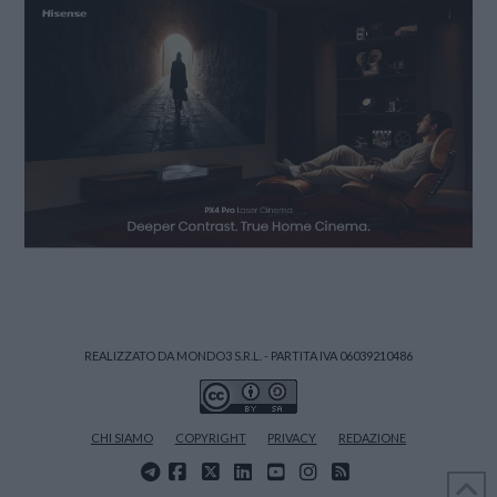
REALIZZATO DA MONDO3 S.R.L. - PARTITA IVA 06039210486
CHI SIAMO
COPYRIGHT
PRIVACY
REDAZIONE
FACEBOOK
X
LINKEDIN
YOUTUBE
INSTAGRAM
RSS