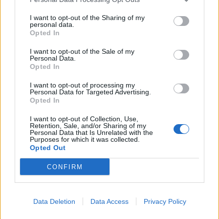
internet-offer.ch ha analizzato 22 operatori tra i più diffusi
I want to opt-out of the Sharing of my
operatori mobili svizzeri raccogliendo le informazioni su 69
personal data.
Opted In
pacchetti dati roaming da usare in UE e ha individuato quelli più
convenienti per diverse tipologia di utente. Internet-offer.ch
I want to opt-out of the Sale of my
presenta la prima edizione …
Personal Data.
Opted In
I want to opt-out of processing my
Personal Data for Targeted Advertising.
Opted In
I want to opt-out of Collection, Use,
Retention, Sale, and/or Sharing of my
Personal Data that Is Unrelated with the
Purposes for which it was collected.
VIEW POST
Opted Out
CONFIRM
Data Deletion
Data Access
Privacy Policy