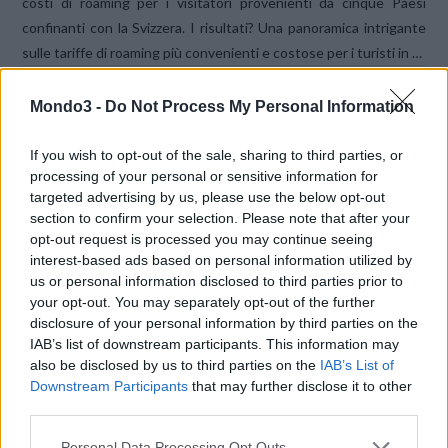
costi di roaming per i visitatori provenienti da cinque Paesi
confinanti con la Svizzera. I risultati? Una panoramica intrigante
sulle tariffe di roaming più convenienti e costose per i turisti in …
Mondo3 -
Do Not Process My Personal Information
If you wish to opt-out of the sale, sharing to third parties, or
processing of your personal or sensitive information for
targeted advertising by us, please use the below opt-out
section to confirm your selection. Please note that after your
opt-out request is processed you may continue seeing
interest-based ads based on personal information utilized by
VIEW POST
us or personal information disclosed to third parties prior to
your opt-out. You may separately opt-out of the further
disclosure of your personal information by third parties on the
IAB’s list of downstream participants. This information may
also be disclosed by us to third parties on the
IAB’s List of
OSSERVATORIO ROAMING 2024: QUANTO
Downstream Participants
that may further disclose it to other
PAGANO GLI SVIZZERI PER 1 GB ROAMING
third parties.
IN EUROPA?
Personal Data Processing Opt Outs