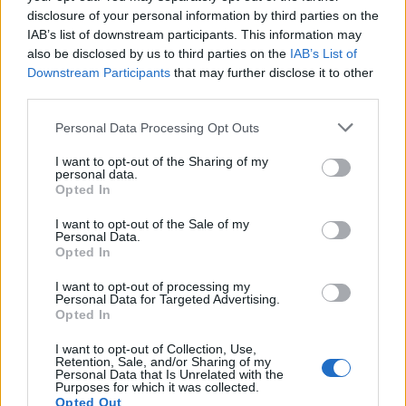
disclosure of your personal information by third parties on the
IAB’s list of downstream participants. This information may
also be disclosed by us to third parties on the
IAB’s List of
Downstream Participants
that may further disclose it to other
third parties.
Personal Data Processing Opt Outs
I want to opt-out of the Sharing of my
VIEW POST
personal data.
Opted In
I want to opt-out of the Sale of my
Personal Data.
Opted In
I want to opt-out of processing my
SMAU BOLOGNA: TIM PRESENTA LE
Personal Data for Targeted Advertising.
SOLUZIONI PER IL BUSINESS
Opted In
I want to opt-out of Collection, Use,
TIM partecipa a Smau Bologna, in programma il 9 e 10 giugno
Retention, Sale, and/or Sharing of my
presso BolognaFiere, presentando le innovative soluzioni cloud
Personal Data that Is Unrelated with the
Purposes for which it was collected.
disponibili per le piccole e medie imprese attraverso il portale
Opted Out