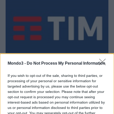
VIEW POST
Mondo3 -
Do Not Process My Personal Information
TIM A SMAU TORINO PER PRESENTARE LE
If you wish to opt-out of the sale, sharing to third parties, or
SOLUZIONI PER IMPRESE E STARTUP
processing of your personal or sensitive information for
targeted advertising by us, please use the below opt-out
TIM partecipa a Smau Torino, in programma il 30 giugno e il
section to confirm your selection. Please note that after your
1°luglio presso Lingotto Fiere, presentando le innovative
opt-out request is processed you may continue seeing
soluzioni cloud disponibili per le piccole e medie imprese
interest-based ads based on personal information utilized by
attraverso il portale Nuvola Store , le nuove iniziative dedicate a
us or personal information disclosed to third parties prior to
software …
your opt-out. You may separately opt-out of the further