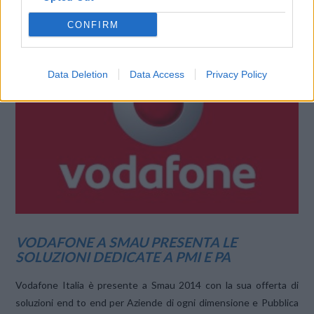
Nuvola Store e le nuove iniziative dedicate a software house e …
CONFIRM
Data Deletion
Data Access
Privacy Policy
VIEW POST
VODAFONE A SMAU PRESENTA LE
SOLUZIONI DEDICATE A PMI E PA
Vodafone Italia è presente a Smau 2014 con la sua offerta di
soluzioni end to end per Aziende di ogni dimensione e Pubblica