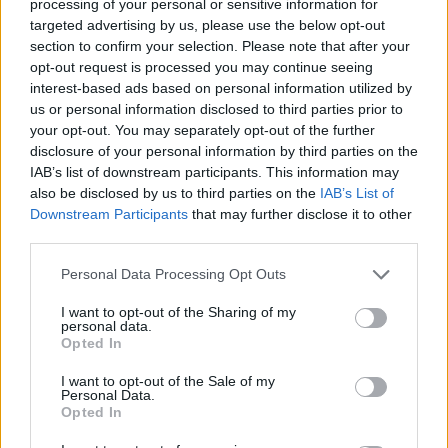
processing of your personal or sensitive information for
quadro di competizione infrastrutturale. Inoltre, accelera il
targeted advertising by us, please use the below opt-out
superamento del digital divide sul territorio nazionale
e
section to confirm your selection. Please note that after your
opt-out request is processed you may continue seeing
permette a famiglie e imprese di scegliere connessioni ultra-
interest-based ads based on personal information utilized by
broadband con velocità superiori a 1 Gigabit al secondo.
us or personal information disclosed to third parties prior to
your opt-out. You may separately opt-out of the further
NETOIP
disclosure of your personal information by third parties on the
IAB’s list of downstream participants. This information may
Il provider Netoip opera dal 2009, offrendo connettività
also be disclosed by us to third parties on the
IAB’s List of
Internet, telefonia e servizi a valore aggiunto su tutto il
Downstream Participants
that may further disclose it to other
territorio nazionale, con l’impegno di garantire ai suoi clienti
third parties.
prestazioni elevate, stabilità e assistenza a tutti i livelli, sia
Personal Data Processing Opt Outs
per il consumer che per il mercato business.
I want to opt-out of the Sharing of my
personal data.
CONDIVIDI QUESTO ARTICOLO:
Opted In
E-mail
LinkedIn
Facebook
I want to opt-out of the Sale of my
Personal Data.
Opted In
X
Mastodon
Telegram