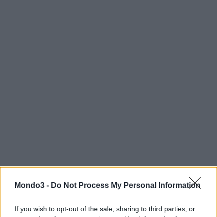
Mondo3 -
Do Not Process My Personal Information
L’intesa raggiunta conferma l’efficacia del
modello del co-
investimento
che consente a tutti gli operatori interessati
If you wish to opt-out of the sale, sharing to third parties, or
di partecipare allo sviluppo della fibra ottica in Italia in un