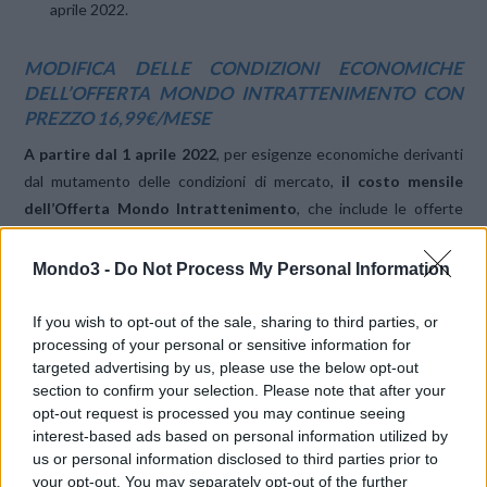
aprile 2022.
MODIFICA DELLE CONDIZIONI ECONOMICHE
DELL’OFFERTA MONDO INTRATTENIMENTO CON
PREZZO 16,99€/MESE
A partire dal 1 aprile 2022
, per esigenze economiche derivanti
dal mutamento delle condizioni di mercato,
il costo mensile
dell’Offerta Mondo Intrattenimento
, che include le offerte
Mondo Disney+ e Mondo Netflix (piano Standard),
aumenterà di
1,00€
(IVA inclusa).
Mondo3 -
Do Not Process My Personal Information
Eventuali promozioni in essere non subiranno alcuna
If you wish to opt-out of the sale, sharing to third parties, or
processing of your personal or sensitive information for
variazione,
anche le eventuali altre offerte TV di TIM già attive
targeted advertising by us, please use the below opt-out
resteranno tali, salvo il diritto di recedere
.
section to confirm your selection. Please note that after your
opt-out request is processed you may continue seeing
Anche in questo caso il recesso dall’Offerta Mondo
interest-based ads based on personal information utilized by
us or personal information disclosed to third parties prior to
Intrattenimento, salvo diversa indicazione, determina la
your opt-out. You may separately opt-out of the further