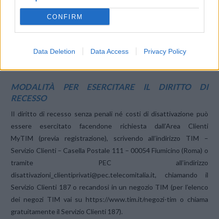
offerte che includono Netflix il piano Premium di Netflix,
CONFIRM
aumenterà di 1,00€
(IVA inclusa).
Eventuali promozioni in essere non subiranno alcuna
Data Deletion
Data Access
Privacy Policy
variazione.
MODALITÀ PER ESERCITARE IL DIRITTO DI
RECESSO
Il diritto di recesso senza penali né costi di disattivazione può
essere esercitato facendone richiesta dall’Area Clienti
MyTIM (previa registrazione), scrivendo all’indirizzo TIM –
Servizio Clienti – Casella Postale 111 – 00054 Fiumicino (Roma) o
tramite PEC all’indirizzo
disattivazioni_clientiprivati@pec.telecomitalia.it, chiamando il
Servizio Clienti 187 o recandosi in un negozio TIM (per l’elenco
dei negozi TIM vai su https://www.tim.it/negozi-tim o chiama
gratuitamente il Servizio Clienti 187).