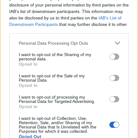
cessazione sia di Mondo Disney+, sia di Mondo Netflix. In
disclosure of your personal information by third parties on the
alternativa, puoi comunicare a TIM, contattando il Servizio
IAB’s list of downstream participants. This information may
Clienti 187 o dall’Area Clienti MyTIM (previa registrazione), la
also be disclosed by us to third parties on the
IAB’s List of
volontà di:
Downstream Participants
that may further disclose it to other
third parties.
Cessare la sola Offerta Mondo Netflix, lasciando così attiva
Personal Data Processing Opt Outs
l’Offerta Mondo Disney+ al nuovo prezzo di 7,99€/mese dal 1
I want to opt-out of the Sharing of my
aprile 2022.
personal data.
Cessare la sola Offerta Mondo Disney+, lasciando così attiva
Opted In
l’Offerta Mondo Netflix al nuovo prezzo di 13,99€/mese dal 1
I want to opt-out of the Sale of my
aprile 2022.
Personal Data.
Opted In
MODIFICA DELLE CONDIZIONI ECONOMICHE
I want to opt-out of processing my
Personal Data for Targeted Advertising.
DELL’OPZIONE NETFLIX PREMIUM CON PREZZO
Opted In
4€/MESE
I want to opt-out of Collection, Use,
A partire dal 1 aprile 2022
, per esigenze economiche derivanti
Retention, Sale, and/or Sharing of my
Personal Data that Is Unrelated with the
dal mutamento delle condizioni di mercato,
il costo mensile
Purposes for which it was collected.
dell’opzione Netflix Premium
, che consente di associare alle
Opted Out