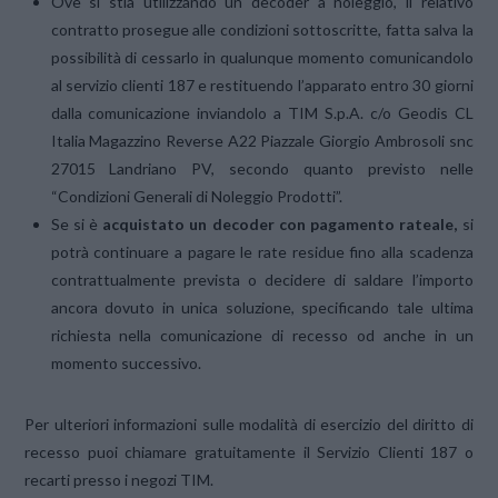
Ove si stia utilizzando un decoder a noleggio, il relativo
contratto prosegue alle condizioni sottoscritte, fatta salva la
possibilità di cessarlo in qualunque momento comunicandolo
al servizio clienti 187 e restituendo l’apparato entro 30 giorni
dalla comunicazione inviandolo a TIM S.p.A. c/o Geodis CL
Italia Magazzino Reverse A22 Piazzale Giorgio Ambrosoli snc
27015 Landriano PV, secondo quanto previsto nelle
“Condizioni Generali di Noleggio Prodotti”.
Se si è
acquistato un decoder con pagamento rateale,
si
potrà continuare a pagare le rate residue fino alla scadenza
contrattualmente prevista o decidere di saldare l’importo
ancora dovuto in unica soluzione, specificando tale ultima
richiesta nella comunicazione di recesso od anche in un
momento successivo.
Per ulteriori informazioni sulle modalità di esercizio del diritto di
recesso puoi chiamare gratuitamente il Servizio Clienti 187 o
recarti presso i negozi TIM.