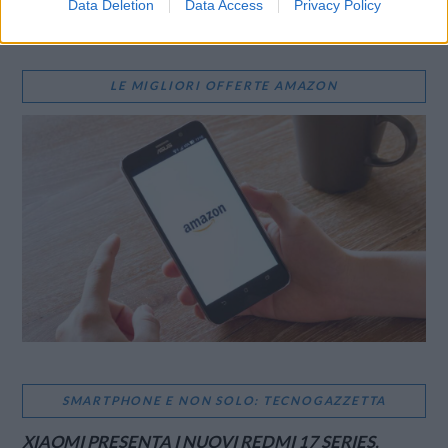
Data Deletion
Data Access
Privacy Policy
LE MIGLIORI OFFERTE AMAZON
SMARTPHONE E NON SOLO: TECNOGAZZETTA
XIAOMI PRESENTA I NUOVI REDMI 17 SERIES,