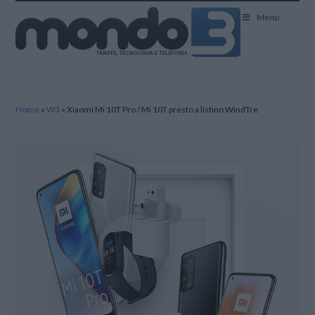
Mondo3
Menu
Home
»
W3
»
Xiaomi Mi 10T Pro / Mi 10T presto a listino WindTre