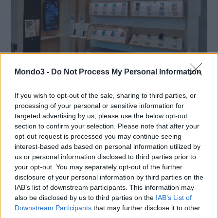
Mondo3 -
Do Not Process My Personal Information
If you wish to opt-out of the sale, sharing to third parties, or
Entro il 14/11/2020 dovranno registrare l’acquisto, includendo
processing of your personal or sensitive information for
nuovamente la prova di prenotazione in caso di preordine, su
targeted advertising by us, please use the below opt-out
section to confirm your selection. Please note that after your
www.promoxiaomi.it/bundle. Tutti i dettagli delle tempistiche e
opt-out request is processed you may continue seeing
della documentazione da allegare alle registrazioni sul sito di
interest-based ads based on personal information utilized by
XIAOMI sono riportate nel Regolamento.
us or personal information disclosed to third parties prior to
your opt-out. You may separately opt-out of the further
disclosure of your personal information by third parties on the
I premi previsti sono a seconda dello smartphone prescelto:
IAB’s list of downstream participants. This information may
also be disclosed by us to third parties on the
IAB’s List of
Acquisto di
Xiaomi Mi 10T Pro
in omaggio:
Smartwatch Mi
Downstream Participants
that may further disclose it to other
Smart Band 5
(€ 39,90 – iva inclusa) + Auricolari Mi True