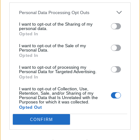
third parties.
Wireless Earphones 2S
(€ 79,90 – iva inclusa)
Personal Data Processing Opt Outs
Acquisto di
Xiaomi Mi 10T
omaggio:
Auricolari Mi True
Wireless Earphones 2S
(€ 79,90 – iva inclusa)
I want to opt-out of the Sharing of my
personal data.
Opted In
Termini, condizioni e limitazioni nonché Regolamento completo
I want to opt-out of the Sale of my
sono disponibili sul sito
www.promoxiaomi.it/promo
Personal Data.
Opted In
MONDO3 SU TELEGRAM
|
MONDO3 SU INSTAGRAM
|
I want to opt-out of processing my
Personal Data for Targeted Advertising.
MONDO3 SU FACEBOOK
Opted In
I want to opt-out of Collection, Use,
CONDIVIDI QUESTO ARTICOLO:
Retention, Sale, and/or Sharing of my
Personal Data that Is Unrelated with the
E-mail
LinkedIn
Facebook
Purposes for which it was collected.
Opted Out
X
Mastodon
Telegram
CONFIRM
WhatsApp
Stampa
Altro