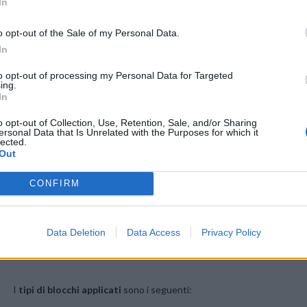
In
o opt-out of the Sale of my Personal Data.
In
to opt-out of processing my Personal Data for Targeted
ing.
In
o opt-out of Collection, Use, Retention, Sale, and/or Sharing
ersonal Data that Is Unrelated with the Purposes for which it
lected.
Out
CONFIRM
Data Deletion
Data Access
Privacy Policy
WINDTRE, con l’applicazione del barring, ti offre un idoneo strument
dall’
attivazione non voluta dei contenuti a sovrapprezzo
.
I
tipi di blocchi applicati
sono i seguenti: