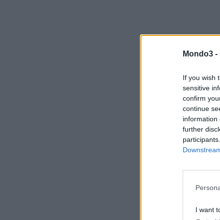
Mondo3 -
If you wish 
sensitive in
confirm you
continue se
information 
further disc
participants
Downstream 
Persona
I want t