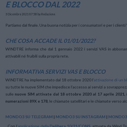
E BLOCCO DAL 2022
3 Dicembre 2021 07:58
by Redazione
Partiamo dal finale. Una buona notizia per i consumatori e per i clie
CHE COSA ACCADE IL 01/01/2022?
WINDTRE informa che dal 1 gennaio 2022 i servizi VAS in abbonam
attivabili né fruibili sulla propria rete.
INFORMATIVA SERVIZI VAS E BLOCCO
WINDTRE ha implementato dal 18 ottobre 2020 l’
attivazione di un b
su tutte le nuove SIM che impedisce l’accesso ai servizi a sovrapprezz
sulle
nuove SIM attivate dal 18 ottobre 2020 al 17 aprile 2021
,
numerazioni 89X e 178
, le chiamate satellitari e le chiamate verso alc
MONDO3 SU TELEGRAM
|
MONDO3 SU INSTAGRAM
|
MONDO3 
Con l
’applicazione della
Delibera 10/21/CONS
, attuata da Wind Tre