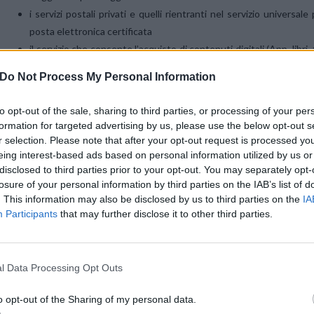
i servizi postali privati e quelli rientranti nel servizio universale 
posta elettronica certificata
il servizio che consente l’acquisto di contenuti digitali (App, libri
piattaforme di rivenditori, cosiddetti Store gestiti da Player in
Do Not Process My Personal Information
accreditati, che richiedano obbligatoriamente la registrazione d
i quali l’uso del credito telefonico e/o addebito in fattura si a
to opt-out of the sale, sharing to third parties, or processing of your per
Paypal, etc. (c.d. Carrier Billing).
formation for targeted advertising by us, please use the below opt-out s
r selection. Please note that after your opt-out request is processed y
eing interest-based ads based on personal information utilized by us or
BLOCCO SERVIZI A SOVRAPPREZZO
disclosed to third parties prior to your opt-out. You may separately opt-
losure of your personal information by third parties on the IAB’s list of
. This information may also be disclosed by us to third parties on the
IA
Participants
that may further disclose it to other third parties.
l Data Processing Opt Outs
o opt-out of the Sharing of my personal data.