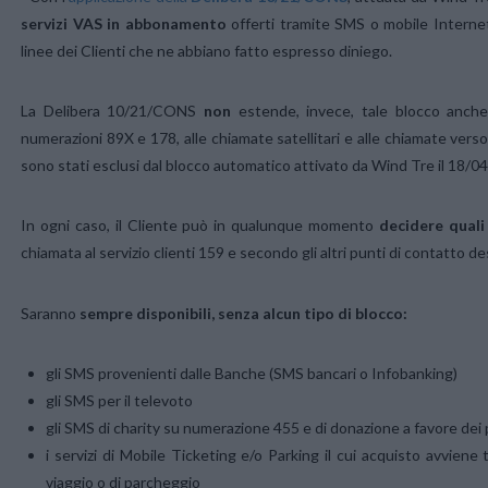
servizi VAS in abbonamento
offerti tramite SMS o mobile Internet
linee dei Clienti che ne abbiano fatto espresso diniego.
La Delibera 10/21/CONS
non
estende, invece, tale blocco anche
numerazioni 89X e 178, alle chiamate satellitari e alle chiamate verso al
sono stati esclusi dal blocco automatico attivato da Wind Tre il 18/0
In ogni caso, il Cliente può in qualunque momento
decidere quali 
chiamata al servizio clienti 159 e secondo gli altri punti di contatto d
Saranno
sempre disponibili, senza alcun tipo di blocco:
gli SMS provenienti dalle Banche (SMS bancari o Infobanking)
gli SMS per il televoto
gli SMS di charity su numerazione 455 e di donazione a favore dei pa
i servizi di Mobile Ticketing e/o Parking il cui acquisto avviene 
viaggio o di parcheggio