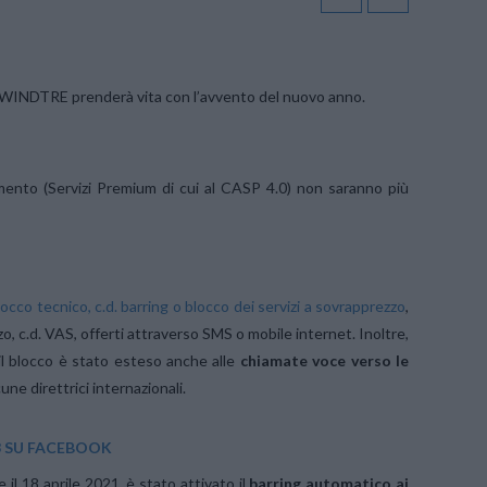
nti WINDTRE prenderà vita con l’avvento del nuovo anno.
ento (Servizi Premium di cui al CASP 4.0) non saranno più
locco tecnico, c.d. barring o blocco dei servizi a sovrapprezzo
,
o, c.d. VAS, offerti attraverso SMS o mobile internet. Inoltre,
 il blocco è stato esteso anche alle
chiamate voce verso le
une direttrici internazionali.
SU FACEBOOK
 il 18 aprile 2021, è stato attivato il
barring automatico ai