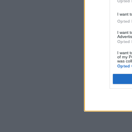
Opted 
I want t
Opted 
I want 
Advertis
Opted 
I want t
of my P
was col
Opted 