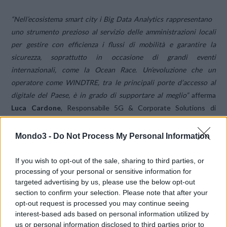
“Nell’ecosistema smart city i Big Data Analytics rappresentano
uno strumento prezioso al servizio delle amministrazioni locali
per gestire con efficienza i flussi di mobilità e garantire la
sicurezza, soprattutto in occasione di grandi eventi
internazionali, come la Ocean Race. Un’evoluzione che un
operatore come WINDTRE, tra le principali porte d’accesso al
digitale del Paese, è in grado di supportare al meglio”
afferma
Luca Cardone
, Responsabile 5G & Corporate Solutions di
WINDTRE.
Mondo3 -
Do Not Process My Personal Information
“Ringraziamo
WINDTRE
per aver creduto e contribuito a The
If you wish to opt-out of the sale, sharing to third parties, or
Ocean Race-The Grand Finale, evento internazionale che l’Italia
processing of your personal or sensitive information for
ospita per la prima volta. Grazie alle competenze e al lavoro di
targeted advertising by us, please use the below opt-out
WINDTRE riusciremo ad avere proiezioni importanti su quella
section to confirm your selection. Please note that after your
che sarà stata la ricaduta di The Ocean Race nella nostra città”
opt-out request is processed you may continue seeing
dichiara il Sindaco di Genova
Marco Bucci.
interest-based ads based on personal information utilized by
us or personal information disclosed to third parties prior to