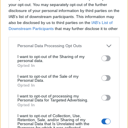
your opt-out. You may separately opt-out of the further
Foto di Cristian Manieri da
Pexels
disclosure of your personal information by third parties on the
IAB’s list of downstream participants. This information may
also be disclosed by us to third parties on the
IAB’s List of
CONDIVIDI QUESTO ARTICOLO:
Downstream Participants
that may further disclose it to other
E-mail
LinkedIn
Facebook
third parties.
X
Mastodon
Telegram
Personal Data Processing Opt Outs
I want to opt-out of the Sharing of my
WhatsApp
Stampa
Altro
personal data.
Opted In
I want to opt-out of the Sale of my
Personal Data.
Opted In
LE MIGLIORI OFFERTE AMAZON
I want to opt-out of processing my
Personal Data for Targeted Advertising.
Opted In
I want to opt-out of Collection, Use,
Retention, Sale, and/or Sharing of my
Personal Data that Is Unrelated with the
Purposes for which it was collected.