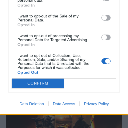
personal data.
Opted In
I want to opt-out of the Sale of my
Personal Data.
Opted In
I want to opt-out of processing my
Personal Data for Targeted Advertising.
Opted In
I want to opt-out of Collection, Use,
Retention, Sale, and/or Sharing of my
Personal Data that Is Unrelated with the
Purposes for which it was collected.
SMARTPHONE E NON SOLO: TECNOGAZZETTA
Opted Out
AGON BY AOC PRESENTA IL NUOVO MONITOR
CONFIRM
CON 3 REFRESH RATE: ECCO IL GAMING
CQ32G4ZA
Data Deletion
Data Access
Privacy Policy