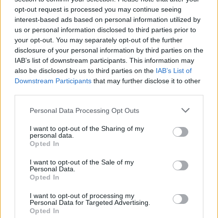
Android 13 e non richiede il download di ulteriori applicazioni.
opt-out request is processed you may continue seeing
interest-based ads based on personal information utilized by
Inoltre,
la continuità della chiamata nel passaggio da rete
us or personal information disclosed to third parties prior to
Wi-Fi a 4G e viceversa è garantita
. Il passaggio da rete
your opt-out. You may separately opt-out of the further
disclosure of your personal information by third parties on the
cellulare a rete Wi-Fi è gestito sulla base di specifiche soglie del
IAB’s list of downstream participants. This information may
livello di segnale, in modo da garantire un’esperienza di chiamata
also be disclosed by us to third parties on the
IAB’s List of
ottimale.
Downstream Participants
that may further disclose it to other
third parties.
CONDIVIDI QUESTO ARTICOLO:
Personal Data Processing Opt Outs
E-mail
LinkedIn
Facebook
I want to opt-out of the Sharing of my
personal data.
X
Mastodon
Telegram
Opted In
WhatsApp
Stampa
Altro
I want to opt-out of the Sale of my
Personal Data.
Opted In
I want to opt-out of processing my
Personal Data for Targeted Advertising.
Opted In