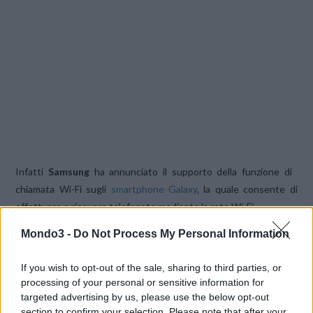
Infatti
Samsung
ha annunciato il supporto della funzione di
chiamata Wi-Fi sugli
smartphone Galaxy
, la quale consente di
effettuare o ricevere telefonate mediante la rete Wi-Fi.
Mondo3 -
Do Not Process My Personal Information
Particolarmente utile quando non si dispone di una adeguata
copertura di rete, come nel caso di luoghi isolati o all’interno di
If you wish to opt-out of the sale, sharing to third parties, or
edifici, il servizio è abilitato di default, è completamente
processing of your personal or sensitive information for
integrato nella nuova interfaccia One UI 5.0 rilasciata con
targeted advertising by us, please use the below opt-out
section to confirm your selection. Please note that after your