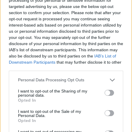
processing of your personal or sensitive information for
informazioni sul viaggio. Questi dati possono includere
targeted advertising by us, please use the below opt-out
section to confirm your selection. Please note that after your
chilometraggio, emissioni, apertura/chiusura porte, registrazioni
opt-out request is processed you may continue seeing
delle telecamere di sicurezza, informazioni GPS e molto altro.
interest-based ads based on personal information utilized by
Grazie alla bassa latenza e all’ampia larghezza di banda offerte dal
us or personal information disclosed to third parties prior to
5G SA, i router WWAN possono quindi inviare rapidamente i dati
your opt-out. You may separately opt-out of the further
ai responsabili delle politiche di trasporto.
disclosure of your personal information by third parties on the
IAB’s list of downstream participants. This information may
also be disclosed by us to third parties on the
IAB’s List of
Lo stesso vale per le stazioni ferroviarie e le fermate degli
Downstream Participants
that may further disclose it to other
autobus. La centrale operativa del servizio di trasporto ha la
third parties.
possibilità di aggiornare la segnaletica digitale attraverso il 5G o
Personal Data Processing Opt Outs
l’LTE, fornendo così ai passeggeri l’accesso ad orari sempre
aggiornati. La WWAN migliora anche l’esperienza dei passeggeri
I want to opt-out of the Sharing of my
personal data.
a bordo. Grazie a router capaci di offrire una connessione guest
Opted In
Wi-Fi stabile e affidabile
, i viaggiatori possono usufruire di una
connessione internet fluida e continua per i propri dispositivi.
I want to opt-out of the Sale of my
Personal Data.
Opted In
Un aspetto spesso sottovalutato nell’adozione di una rete è
I want to opt-out of processing my