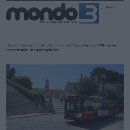
Mondo3
Menu
Home
»
Telefonia mobile in Italia
»
Come il 5G e la Wireless WAN stanno
trasformando il trasporto pubblico