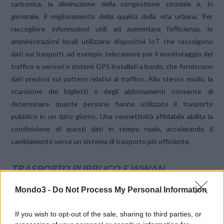
carbonica, la diminuzione della congestione stradale e, in
generale, il miglioramento della qualità della vita urbana. Per
raccogliere informazioni utili ad aumentare l’efficienza, le
amministrazioni locali utilizzano dispositivi IoT che raccolgono
dati sui trasporti, ad esempio telecamere per il monitoraggio del
traffico e sensori o sistemi GPS installati a bordo, che forniscono
dati preziosi sui pattern relativi al traffico. Allo stesso modo, la
scansione dei biglietti o degli abbonamenti consente di
determinare quante persone hanno utilizzato il trasporto
pubblico in un dato giorno. Una connettività affidabile abilita la
condivisione di questi dati in tempo reale, accelerando il
cambiamento verso un sistema di trasporto più efficiente.
TRASPORTO PUBBLICO E WWAN
Una soluzione WWAN completa, in grado di sfruttare 5G e Wi-
Mondo3 -
Do Not Process My Personal Information
Fi, garantisce l’affidabilità della rete che è alla base delle attuali
esigenze del trasporto pubblico. Ad esempio, i router intelligenti
If you wish to opt-out of the sale, sharing to third parties, or
possono ricevere dati dai dispositivi di bordo che registrano