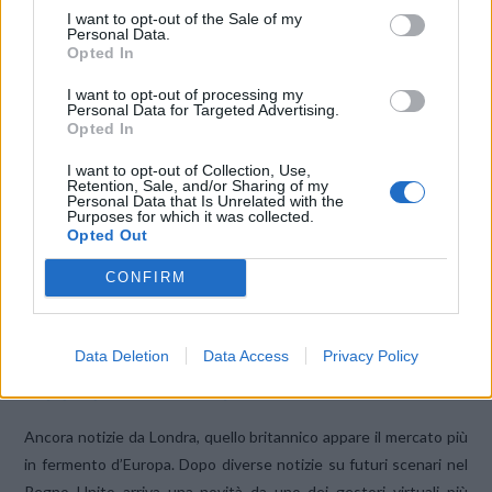
I want to opt-out of the Sale of my
Personal Data.
Opted In
I want to opt-out of processing my
Personal Data for Targeted Advertising.
Opted In
I want to opt-out of Collection, Use,
CORNERSTONE, È PARTITA LA SOCIETÀ
Retention, Sale, and/or Sharing of my
TRA VODAFONE E O2 UK
Personal Data that Is Unrelated with the
Purposes for which it was collected.
Opted Out
La condivisione di rete tra O2 e Vodafone è pienamente
operativa. La società creata ad hoc, Cornerstone, infatti è ora
CONFIRM
pienamente operativo con oltre 100 siti già realizzati o in via di
costruzione in tutto il Regno Unito. Il modello …
Data Deletion
Data Access
Privacy Policy
LYCAMOBILE RADDOPPIA: IN ARRIVO UN
NUOVO BRAND IN UK
Ancora notizie da Londra, quello britannico appare il mercato più
in fermento d’Europa. Dopo diverse notizie su futuri scenari nel
Regno Unito arriva una novità da uno dei gestori virtuali più