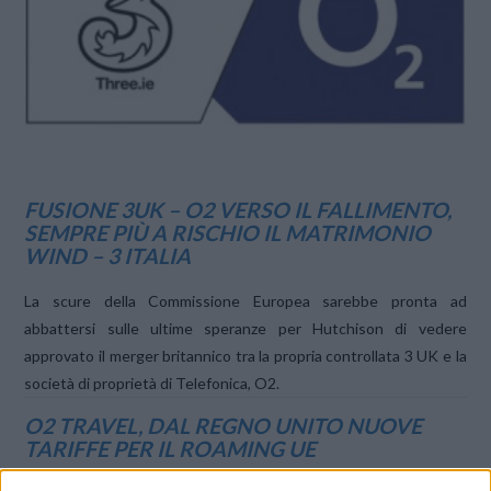
VIEW POST
FUSIONE 3UK – O2 VERSO IL FALLIMENTO,
SEMPRE PIÙ A RISCHIO IL MATRIMONIO
WIND – 3 ITALIA
La scure della Commissione Europea sarebbe pronta ad
abbattersi sulle ultime speranze per Hutchison di vedere
approvato il merger britannico tra la propria controllata 3 UK e la
società di proprietà di Telefonica, O2.
O2 TRAVEL, DAL REGNO UNITO NUOVE
TARIFFE PER IL ROAMING UE