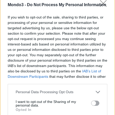
Non è una novità assoluta. I clienti H3G conoscono “3 Like
Mondo3 -
Do Not Process My Personal Information
Home” che – nonostante 3UK l’abbia tolta dalle proprie offerte –
è presente nelle varie offerte del Gruppo 3. Certo è
If you wish to opt-out of the sale, sharing to third parties, or
interessante notare come – dopo il lancio della …
processing of your personal or sensitive information for
VIEW POST
targeted advertising by us, please use the below opt-out
O2, A LONDRA L’AREA WIFI FREE PIÙ
section to confirm your selection. Please note that after your
GRANDE D’EUROPA
opt-out request is processed you may continue seeing
interest-based ads based on personal information utilized by
Il centro di Londra punta a diventare l’area più grande con
us or personal information disclosed to third parties prior to
internet Wifi gratis in tutta Europa. In tal senso infatti
your opt-out. You may separately opt-out of the further
l’operatore britannico O2 ha collaborato con il Westminster City
disclosure of your personal information by third parties on the
Council ed il Royal Borough di Kensington e Chelsea. L’operatore
IAB’s list of downstream participants. This information may
also be disclosed by us to third parties on the
IAB’s List of
…
Downstream Participants
that may further disclose it to other
third parties.
Personal Data Processing Opt Outs
I want to opt-out of the Sharing of my
personal data.
Opted In