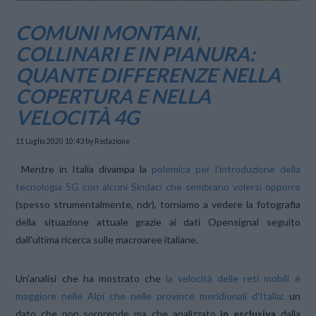
COMUNI MONTANI,
COLLINARI E IN PIANURA:
QUANTE DIFFERENZE NELLA
COPERTURA E NELLA
VELOCITÀ 4G
11 Luglio 2020 10:43
by Redazione
Mentre in Italia divampa la
polemica per l’introduzione della
tecnologia 5G con alcuni Sindaci che sembrano volersi opporre
(spesso strumentalmente, ndr), torniamo a vedere la fotografia
della situazione attuale grazie ai dati Opensignal seguito
dall’ultima ricerca sulle macroaree italiane.
Un’analisi che ha mostrato che
la velocità delle reti mobili è
maggiore nelle Alpi che nelle province meridionali d’Italia
: un
dato che non sorprende ma che analizzato
in esclusiva
dalla