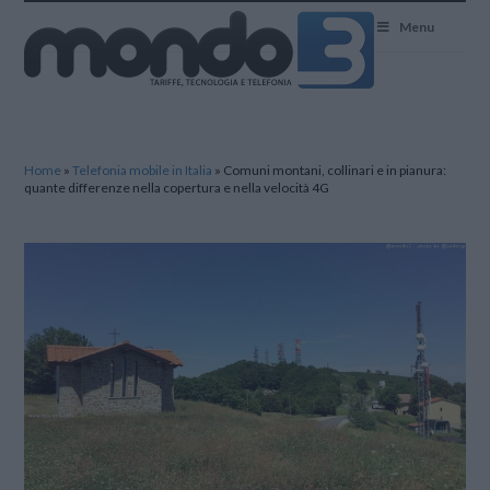
Mondo3
Menu
Home
»
Telefonia mobile in Italia
»
Comuni montani, collinari e in pianura:
quante differenze nella copertura e nella velocità 4G