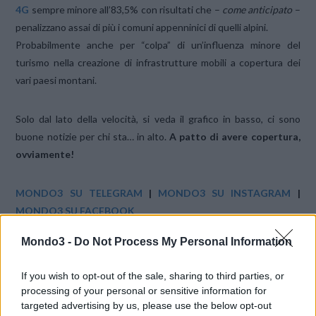
4G
sempre minore all’83,5% con risultati che –
come anticipato
–
penalizzano assai di più i comuni appenninici di quelli alpini.
Probabilmente anche per “colpa” di un’influenza minore del
turismo nella creazione di infrastrutture mobili a copertura dei
vari paesi montani.
Solo dal lato della velocità, si veda il grafico in basso, ci sono
buone notizie per chi sta… in alto.
A patto di avere copertura,
ovviamente!
MONDO3 SU TELEGRAM
|
MONDO3 SU INSTAGRAM
|
MONDO3 SU FACEBOOK
Mondo3 -
Do Not Process My Personal Information
If you wish to opt-out of the sale, sharing to third parties, or
processing of your personal or sensitive information for
targeted advertising by us, please use the below opt-out