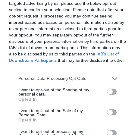
targeted advertising by us, please use the below opt-out
section to confirm your selection. Please note that after your
opt-out request is processed you may continue seeing
interest-based ads based on personal information utilized by
us or personal information disclosed to third parties prior to
your opt-out. You may separately opt-out of the further
Nell’area Asia-Pacifico, la Corea del Sud si posiziona al primo
disclosure of your personal information by third parties on the
posto con un punteggio di 51,4 punti nell’esperienza di streaming
IAB’s list of downstream participants. This information may
also be disclosed by us to third parties on the
IAB’s List of
video in diretta. Taiwan è il secondo classificato con 49,7 punti.
Downstream Participants
that may further disclose it to other
Singapore e il Giappone si piazzano al terzo posto, con punteggi
third parties.
tra 48,7 e 49,1 punti. Papua Nuova Guinea registra il punteggio
più basso in Asia-Pacifico con 26,8 punti.
Personal Data Processing Opt Outs
I want to opt-out of the Sharing of my
personal data.
In Medio Oriente e Africa, Turchia e Bahrain si sono classificati al
Opted In
primo posto, con punteggi simili di 46,1 e 46,2 punti. La Tunisia ha
registrato la migliore esperienza di streaming video in diretta
I want to opt-out of the Sale of my
Personal Data.
nell’Africa del Nord, con un punteggio di 44,9 punti. Sud Africa e
Opted In
Kenya hanno ottenuto un punteggio simile tra 37,9 e 38,3 punti
I want to opt-out of processing my
tra i mercati dell’Africa subsahariana, mentre il Sudan ha il