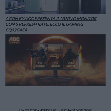
AGON BY AOC PRESENTA IL NUOVO MONITOR
CON 3 REFRESH RATE: ECCO IL GAMING
CQ32G4ZA
REALIZZATO DA MONDO3 S.R.L. - PARTITA IVA 06039210486