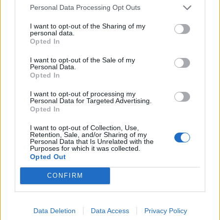
Personal Data Processing Opt Outs
La nuova yallo TV ha tutte le carte in regola per offrire il miglior
intrattenimento televisivo di oggi. «La gamma di prodotti yallo
I want to opt-out of the Sharing of my
personal data.
viene costantemente arricchita da nuovi servizi e prodotti»,
Opted In
afferma Christoph Richartz, Chief YOL Officer di Sunrise UPC, …
I want to opt-out of the Sale of my
Personal Data.
Opted In
I want to opt-out of processing my
Personal Data for Targeted Advertising.
Opted In
I want to opt-out of Collection, Use,
Retention, Sale, and/or Sharing of my
Personal Data that Is Unrelated with the
Purposes for which it was collected.
VIEW POST
Opted Out
CONFIRM
Data Deletion
Data Access
Privacy Policy
SUNRISE, LE NOVITÀ ROAMING 2021: