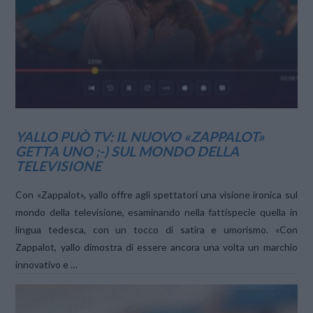
VIEW POST
YALLO PUÒ TV: IL NUOVO «ZAPPALOT»
GETTA UNO ;-) SUL MONDO DELLA
TELEVISIONE
Con «Zappalot», yallo offre agli spettatori una visione ironica sul
mondo della televisione, esaminando nella fattispecie quella in
lingua tedesca, con un tocco di satira e umorismo. «Con
Zappalot, yallo dimostra di essere ancora una volta un marchio
innovativo e …