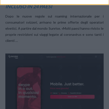
SICUREZZA DEI COSTI E ROAMING 5G
INCLUSO IN 24 PAESI
Dopo le nuove regole sul roaming internazionale per i
consumatori svizzeri, arrivano le prime offerte degli operatori
elvetici. A partire dal mondo Sunrise. «Molti paesi hanno rivisto le
proprie restrizioni sui viaggi legate al coronavirus e sono tanti i
clienti …
VIEW POST