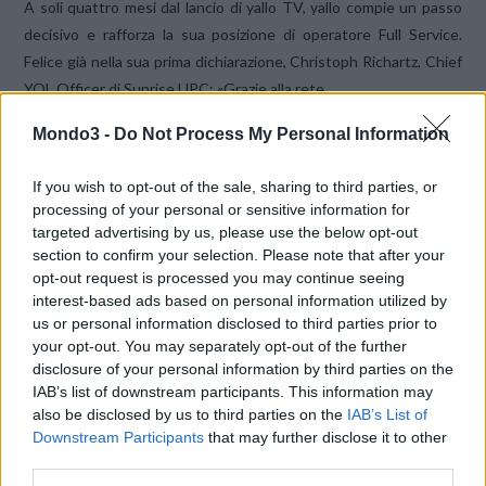
A soli quattro mesi dal lancio di yallo TV, yallo compie un passo
decisivo e rafforza la sua posizione di operatore Full Service.
Felice già nella sua prima dichiarazione, Christoph Richartz, Chief
YOL Officer di Sunrise UPC: «Grazie alla rete …
Mondo3 -
Do Not Process My Personal Information
If you wish to opt-out of the sale, sharing to third parties, or
processing of your personal or sensitive information for
targeted advertising by us, please use the below opt-out
section to confirm your selection. Please note that after your
opt-out request is processed you may continue seeing
VIEW POST
interest-based ads based on personal information utilized by
us or personal information disclosed to third parties prior to
your opt-out. You may separately opt-out of the further
disclosure of your personal information by third parties on the
IAB’s list of downstream participants. This information may
also be disclosed by us to third parties on the
IAB’s List of
Downstream Participants
that may further disclose it to other
OFFERTA TV, YALLO DIVENTA UN
third parties.
FORNITORE DI SERVIZI A TUTTO TONDO